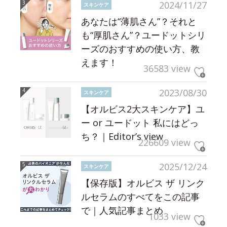
2024/11/27
スキンケア
あなたは“薄肌さん”？それと
も“厚肌さん”？ユードットシリ
ーズのおすすめの使い方、教
えます！
36583 view
2023/08/30
スキンケア
【オルビス2大スキンケア】ユ
ー or ユードット 私にはどっ
ち？｜Editor’s view
226609 view
2025/12/24
スキンケア
【保存版】オルビス ザ リンク
ルセラムのすべてをこの記事
で｜人気記事まとめ
1033 view