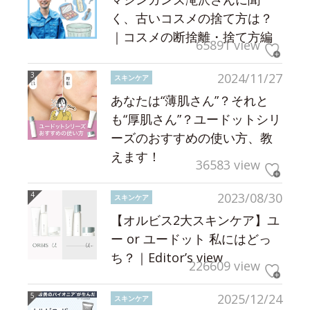
く、古いコスメの捨て方は？
｜コスメの断捨離・捨て方編
65891 view
2024/11/27
スキンケア
あなたは“薄肌さん”？それと
も“厚肌さん”？ユードットシリ
ーズのおすすめの使い方、教
えます！
36583 view
2023/08/30
スキンケア
【オルビス2大スキンケア】ユ
ー or ユードット 私にはどっ
ち？｜Editor’s view
226609 view
2025/12/24
スキンケア