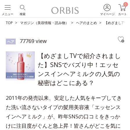
0
メニュー
検索
マイページ
カート
TOP
マガジン（美容情報・読み物）
ヘアのまとめ
【めざましTV
77769 view
ヘア
【めざましTVで紹介されまし
た】SNSでバズり中！エッセ
ンスインヘアミルクの人気の
秘密はどこにある？
2011年の発売以来、安定した人気をキープしてき
た洗い流さないタイプの髪用美容液「エッセンス
インヘアミルク」が、昨年SNSの口コミをきっか
けに注目度がぐんと急上昇！皆さんがどこを気に