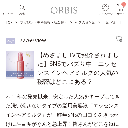
0
メニュー
検索
マイページ
カート
TOP
マガジン（美容情報・読み物）
ヘアのまとめ
【めざましTV
77769 view
ヘア
【めざましTVで紹介されまし
た】SNSでバズり中！エッセ
ンスインヘアミルクの人気の
秘密はどこにある？
2011年の発売以来、安定した人気をキープしてき
た洗い流さないタイプの髪用美容液「エッセンス
インヘアミルク」が、昨年SNSの口コミをきっか
けに注目度がぐんと急上昇！皆さんがどこを気に