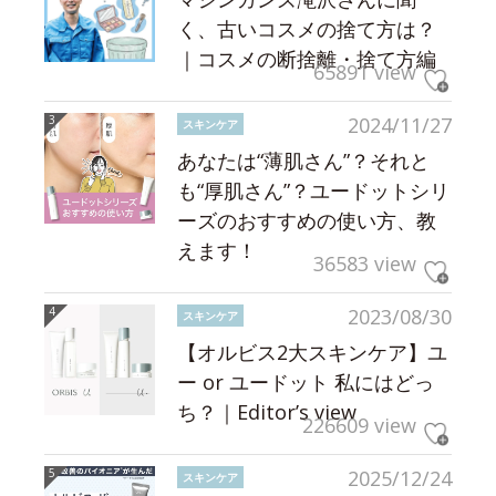
く、古いコスメの捨て方は？
｜コスメの断捨離・捨て方編
65891 view
2024/11/27
スキンケア
あなたは“薄肌さん”？それと
も“厚肌さん”？ユードットシリ
ーズのおすすめの使い方、教
えます！
36583 view
2023/08/30
スキンケア
【オルビス2大スキンケア】ユ
ー or ユードット 私にはどっ
ち？｜Editor’s view
226609 view
2025/12/24
スキンケア