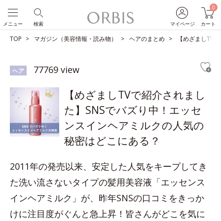
0
メニュー
検索
マイページ
カート
TOP
マガジン（美容情報・読み物）
ヘアのまとめ
【めざましTV
77769 view
ヘア
【めざましTVで紹介されまし
た】SNSでバズり中！エッセ
ンスインヘアミルクの人気の
秘密はどこにある？
2011年の発売以来、安定した人気をキープしてき
た洗い流さないタイプの髪用美容液「エッセンス
インヘアミルク」が、昨年SNSの口コミをきっか
けに注目度がぐんと急上昇！皆さんがどこを気に