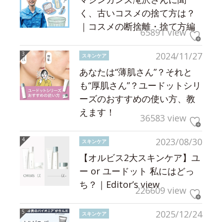
く、古いコスメの捨て方は？
｜コスメの断捨離・捨て方編
65891 view
2024/11/27
スキンケア
あなたは“薄肌さん”？それと
も“厚肌さん”？ユードットシリ
ーズのおすすめの使い方、教
えます！
36583 view
2023/08/30
スキンケア
【オルビス2大スキンケア】ユ
ー or ユードット 私にはどっ
ち？｜Editor’s view
226609 view
2025/12/24
スキンケア