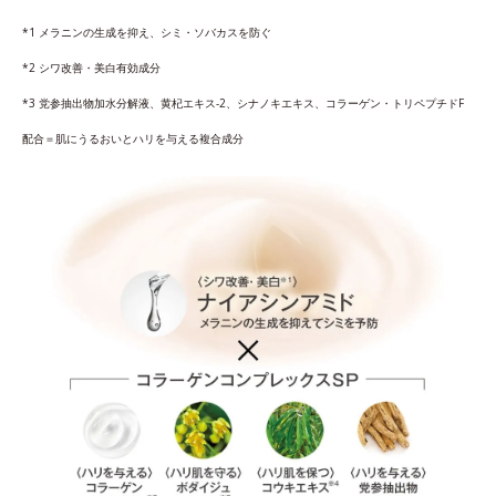
*1 メラニンの生成を抑え、シミ・ソバカスを防ぐ
*2 シワ改善・美白有効成分
*3 党参抽出物加水分解液、黄杞エキス-2、シナノキエキス、コラーゲン・トリペプチドF
配合＝肌にうるおいとハリを与える複合成分