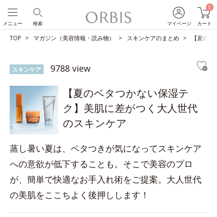
0
メニュー
検索
マイページ
カート
TOP
マガジン（美容情報・読み物）
スキンケアのまとめ
【夏のベ
9788 view
スキンケア
【夏のベタつかない保湿テ
ク】美肌に差がつく大人世代
のスキンケア
蒸し暑い夏は、ベタつきが気になってスキンケア
への意欲が低下することも。そこで美容のプロ
が、簡単で快適なお手入れ術をご提案。大人世代
の美肌をここちよく後押しします！