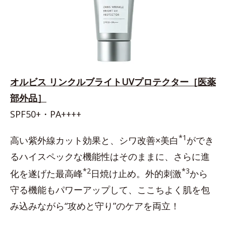
オルビス リンクルブライトUVプロテクター［医薬
部外品］
SPF50+・PA++++
*1
高い紫外線カット効果と、シワ改善×美白
ができ
るハイスペックな機能性はそのままに、さらに進
*2
*3
化を遂げた最高峰
日焼け止め。外的刺激
から
守る機能もパワーアップして、ここちよく肌を包
み込みながら“攻めと守り”のケアを両立！