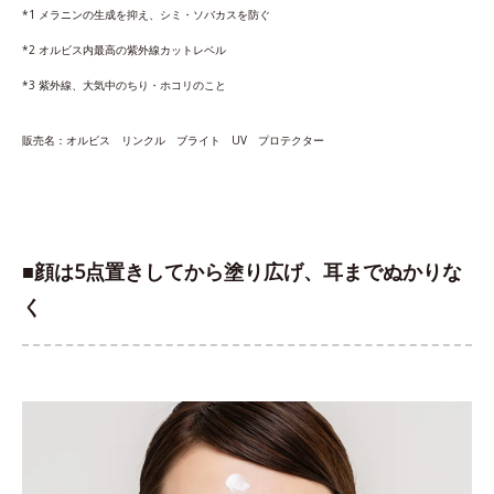
*1 メラニンの生成を抑え、シミ・ソバカスを防ぐ
*2 オルビス内最高の紫外線カットレベル
*3 紫外線、大気中のちり・ホコリのこと
販売名：オルビス リンクル ブライト UV プロテクター
■顔は5点置きしてから塗り広げ、耳までぬかりな
く