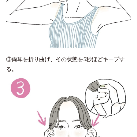
③両耳を折り曲げ、その状態を5秒ほどキープす
る。