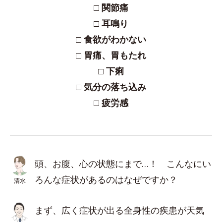
□ 関節痛
□ 耳鳴り
□ 食欲がわかない
□ 胃痛、胃もたれ
□ 下痢
□ 気分の落ち込み
□ 疲労感
頭、お腹、心の状態にまで…！ こんなにい
ろんな症状があるのはなぜですか？
清水
まず、広く症状が出る全身性の疾患が天気