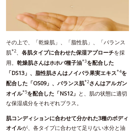
その上で、「乾燥肌」、「脂性肌」、「バランス
*2
肌
、
各肌タイプに合わせた保湿アプローチ
を採
*3
用。
乾燥肌さんはホホバ種子油
を配合した
*4
「DS13」、脂性肌さんはノイバラ果実エキス
を
*2
配合した「OS09」、バランス肌
さんはアルガン
*5
オイル
を配合した「NS12」
と、肌の状態に適切
な保湿成分をそれぞれプラス。
肌コンディションに合わせて分かれた3種のボディ
オイル
が、各タイプに合わせて足りない水分と油