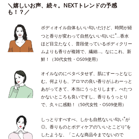
＼嬉しいお声、続々。NEXTトレンドの予感
も！？／
ボディオイル自体もいい匂いだけど、時間が経
*
つと香りが変わって自然ないい匂いに
…香水
ほど目立たなく、普段使っているボディクリー
ムよりも香りが複雑で、繊細…。なにこれ、新
鮮！（30代女性・OS09使用）
オイルなのにベタベタせず、肌にすーっとなじ
む。何よりも、アロマの良い香りがふわーっと
あがってきて、本当にうっとりします。べたつ
かないところも良いですし、香りもうっとり
で、久々に感動！（50代女性・OS09使用）
*
しっとりすべすべ、しかも自然ないい匂い
が
◎。香りものとボディケアの“いいとこどり”を
したような、「こんな商品今までないので