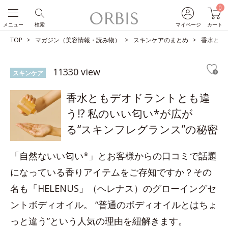
0
メニュー
検索
マイページ
カート
TOP
マガジン（美容情報・読み物）
スキンケアのまとめ
香水とも
11330 view
スキンケア
香水ともデオドラントとも違
う!? 私のいい匂い*が広が
る“スキンフレグランス”の秘密
「自然ないい匂い*」とお客様からの口コミで話題
になっている香りアイテムをご存知ですか？その
名も「HELENUS」（ヘレナス）のグローイングセ
ントボディオイル。 “普通のボディオイルとはちょ
っと違う”という人気の理由を紐解きます。