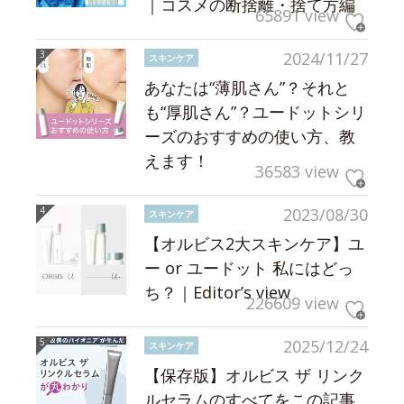
｜コスメの断捨離・捨て方編
65891 view
2024/11/27
スキンケア
あなたは“薄肌さん”？それと
も“厚肌さん”？ユードットシリ
ーズのおすすめの使い方、教
えます！
36583 view
2023/08/30
スキンケア
【オルビス2大スキンケア】ユ
ー or ユードット 私にはどっ
ち？｜Editor’s view
226609 view
2025/12/24
スキンケア
【保存版】オルビス ザ リンク
ルセラムのすべてをこの記事