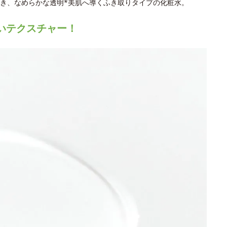
き、なめらかな透明*美肌へ導くふき取りタイプの化粧水。
いテクスチャー！