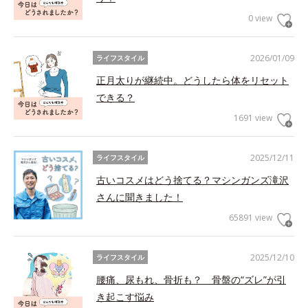
0 view
2026/01/09
ライフスタイル
正月太りが継続中。どうしたら体をリセット
できる？
1691 view
2025/12/11
ライフスタイル
古いコスメはどう捨てる？マシンガンズ滝沢
さんに聞きました！
65891 view
2025/12/10
ライフスタイル
腰痛、尿もれ、骨折も？ 骨盤の“ズレ”が引
き起こす悩み