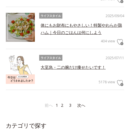
2025/09/04
ライフスタイル
体にもお財布にもやさしい！特製やわらか鶏
ハム｜今日のごはんは何にしよう
404 view
2025/07/11
ライフスタイル
大至急・二の腕だけ痩せたいです！
5178 view
前へ
1
2
3
次へ
カテゴリで探す