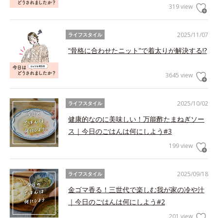
319 view
2025/11/07
ライフスタイル
“骨格に合わせたニット”で着太りが解決する!?
3645 view
2025/10/02
ライフスタイル
健康的なのに美味しい！万能酢たまねぎソー
ス｜今日のごはんは何にしよう#3
199 view
2025/09/18
ライフスタイル
金ゴマ香る！三世代で楽しむ我が家の冷や汁
｜今日のごはんは何にしよう#2
201 view