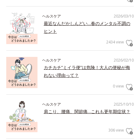
ヘルスケア
2026/03/10
最近なんだかしんどい…春のメンタル不調の
ヒント
2434 view
ヘルスケア
2026/02/10
カチカチ“ミイラ便”は危険！大人の便秘が侮
れない理由って？
0 view
ヘルスケア
2025/10/10
肩こり、腰痛、関節痛…これも更年期症状？
306 view