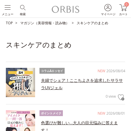
0
メニュー
検索
マイページ
カート
TOP
マガジン（美容情報・読み物）
スキンケアのまとめ
スキンケアのまとめ
NEW
2026/08/04
コラム&エッセイ
夫婦でシェア！ここちよさを追求したサラサ
ラUVジェル
0 view
NEW
2026/08/01
ポイントメイク
色選びが難しい…大人の目元悩みに答えま
す！