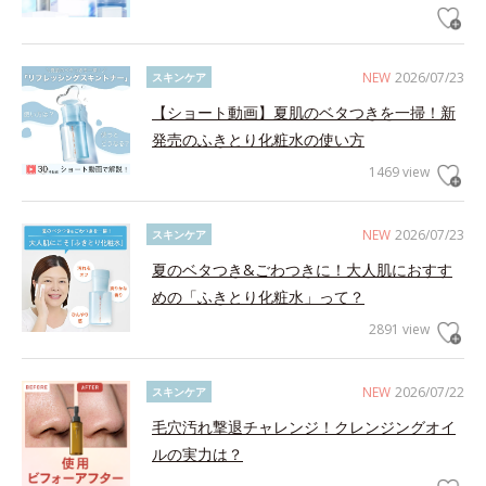
NEW
2026/07/23
スキンケア
【ショート動画】夏肌のベタつきを一掃！新
発売のふきとり化粧水の使い方
1469 view
NEW
2026/07/23
スキンケア
夏のベタつき&ごわつきに！大人肌におすす
めの「ふきとり化粧水」って？
2891 view
NEW
2026/07/22
スキンケア
毛穴汚れ撃退チャレンジ！クレンジングオイ
ルの実力は？