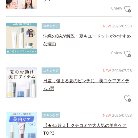
0 view
NEW
2026/07/30
スキンケア
沖縄のBAが解説！夏もユードットがおすすめ
な理由
0 view
NEW
2026/07/28
スキンケア
日差し強まる夏のピンチに！美白ケアアイテ
ム5選
NEW
2026/07/23
スキンケア
【★4.3超え】クチコミで大人気の美白ケア
TOP3