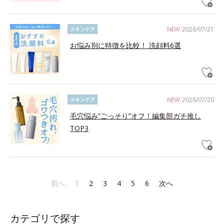
NEW
2026/07/21
スキンケア
お悩み別に特徴を比較！ 洗顔料6選
NEW
2026/07/20
スキンケア
毛穴悩み”ごっそり”オフ！編集部ガチ推し
TOP3
前へ
1
2
3
4
5
6
次へ
カテゴリで探す