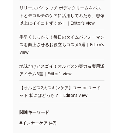
リリースバイタッチ ボディクリームをバス
トとデコルテのケアに活用してみたら、想像
以上にイイコトずくめ！｜Editor’s view
手早くしっかり！毎日のタイムパフォーマン
スを向上させるお役立ちコスメ5選｜Editor’s
View
地味だけどスゴイ！オルビスの実力＆実用派
アイテム5選｜Editor’s view
【オルビス2大スキンケア】ユー or ユード
ット 私にはどっち？｜Editor’s view
関連キーワード
#インナーケア (47)