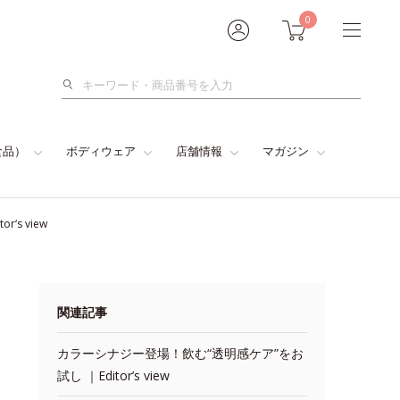
0
検
索
食品）
ボディウェア
店舗情報
マガジン
s view
関連記事
カラーシナジー登場！飲む“透明感ケア”をお
試し ｜Editor’s view