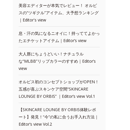
美容エディターが本気でレビュー！ オルビ
スの“ツギクル”アイテム、大予想ランキング
｜Editor's view
息・汗の気になるニオイに！持っててよかっ
たエチケットアイテム｜Editor’s view
大人唇にちょうどいい！ナチュラル
な“MLBB”リップカラーのすすめ｜Editor’s
view
オルビス初のコンセプトショップがOPEN！
五感が喜ぶスキンケア空間“SKINCARE
LOUNGE BY ORBIS” ｜Editor’s view Vol.1
【SKINCARE LOUNGE BY ORBIS体験レポ
ート】発見！“今”の私に合うお手入れ方法｜
Editor’s view Vol.2