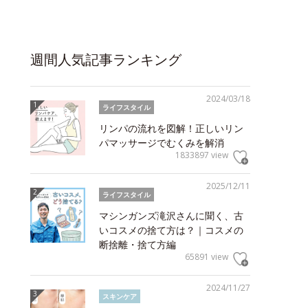
週間人気記事ランキング
2024/03/18
ライフスタイル
リンパの流れを図解！正しいリン
パマッサージでむくみを解消
1833897 view
2025/12/11
ライフスタイル
マシンガンズ滝沢さんに聞く、古
いコスメの捨て方は？｜コスメの
断捨離・捨て方編
65891 view
2024/11/27
スキンケア