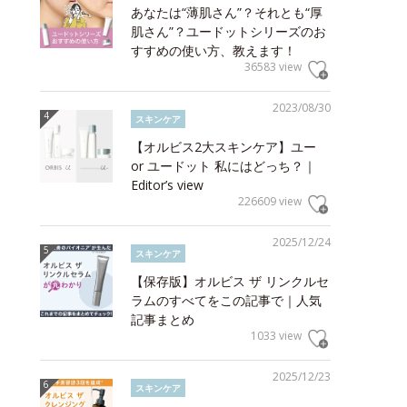
あなたは“薄肌さん”？それとも“厚
肌さん”？ユードットシリーズのお
すすめの使い方、教えます！
36583 view
2023/08/30
スキンケア
【オルビス2大スキンケア】ユー
or ユードット 私にはどっち？｜
Editor’s view
226609 view
2025/12/24
スキンケア
【保存版】オルビス ザ リンクルセ
ラムのすべてをこの記事で｜人気
記事まとめ
1033 view
2025/12/23
スキンケア