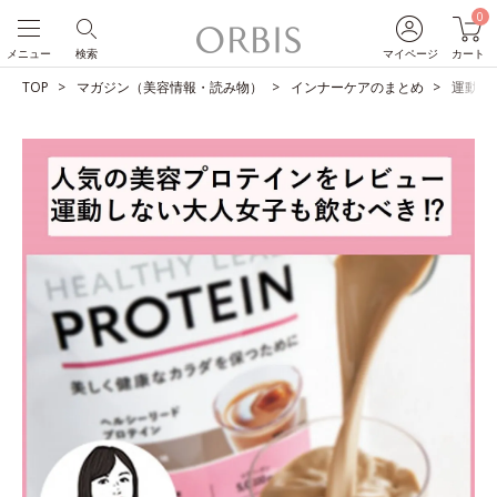
0
メニュー
検索
マイページ
カート
TOP
マガジン（美容情報・読み物）
インナーケアのまとめ
運動しな