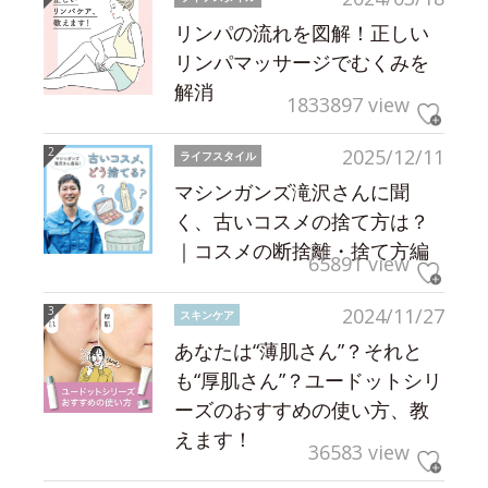
リンパの流れを図解！正しい
リンパマッサージでむくみを
解消
1833897 view
2025/12/11
ライフスタイル
マシンガンズ滝沢さんに聞
く、古いコスメの捨て方は？
｜コスメの断捨離・捨て方編
65891 view
2024/11/27
スキンケア
あなたは“薄肌さん”？それと
も“厚肌さん”？ユードットシリ
ーズのおすすめの使い方、教
えます！
36583 view