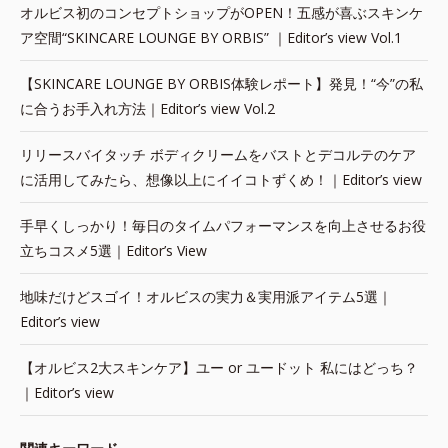
オルビス初のコンセプトショップがOPEN！五感が喜ぶスキンケ
ア空間“SKINCARE LOUNGE BY ORBIS” ｜Editor’s view Vol.1
【SKINCARE LOUNGE BY ORBIS体験レポート】発見！“今”の私
に合うお手入れ方法｜Editor’s view Vol.2
リリースバイタッチ ボディクリームをバストとデコルテのケア
に活用してみたら、想像以上にイイコトずくめ！｜Editor’s view
手早くしっかり！毎日のタイムパフォーマンスを向上させるお役
立ちコスメ5選｜Editor’s View
地味だけどスゴイ！オルビスの実力＆実用派アイテム5選｜
Editor’s view
【オルビス2大スキンケア】ユー or ユードット 私にはどっち？
｜Editor’s view