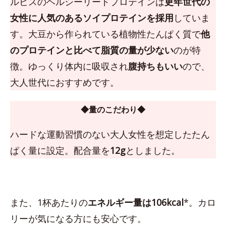
ルビスのヘルシーリードプロテインは
更年世代の
女性に人気のあるソイプロテインを採用
していま
す。大豆から作られている植物性たんぱく質で
他
のプロテインと比べて脂質の量が少ない
のが特
徴。ゆっくり体内に吸収され
腹持ちもいい
ので、
大人世代におすすめです。
◆量のこだわり◆
ハードな運動習慣のない大人女性を想定したたん
ぱく量に設定。配合量を
12g
としました。
また、1杯あたりの
エネルギー量は106kcal
*。カロ
リーが気になる方にも安心です。