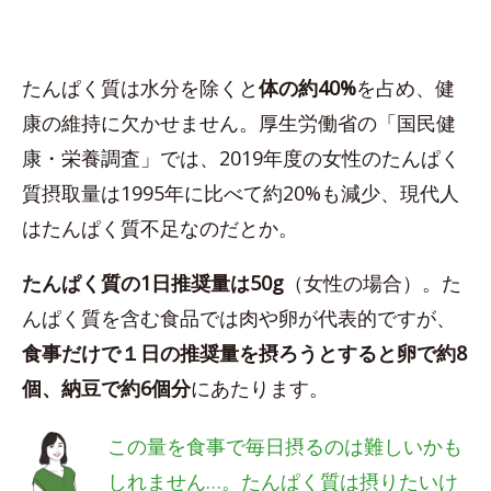
たんぱく質は水分を除くと
体の約40%
を占め、健
康の維持に欠かせません。厚生労働省の「国民健
康・栄養調査」では、2019年度の女性のたんぱく
質摂取量は1995年に比べて約20%も減少、現代人
はたんぱく質不足なのだとか。
たんぱく質の1日推奨量は50g
（女性の場合）。た
んぱく質を含む食品では肉や卵が代表的ですが、
食事だけで１日の推奨量を摂ろうとすると卵で約8
個、納豆で約6個分
にあたります。
この量を食事で毎日摂るのは難しいかも
しれません…。たんぱく質は摂りたいけ