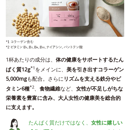
1杯あたりの成分は、
体の健康をサポートするたん
*1
ぱく質12g
をメインに、
美を引き出すコラーゲン
5,000mg
も配合。さらに
リズムを支える鉄分やビ
*2
タミン6種
、
食物繊維
など、
女性が不足しがちな
栄養素を豊富に含み、大人女性の健康美を総合的
に支えます。
たんぱく質だけではなく、
女性に嬉しい