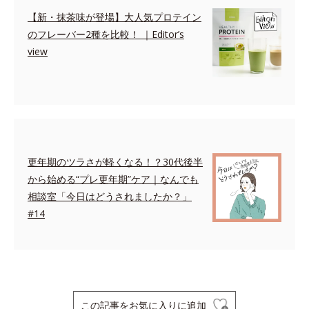
【新・抹茶味が登場】大人気プロテイン
のフレーバー2種を比較！ ｜Editor’s
view
更年期のツラさが軽くなる！？30代後半
から始める“プレ更年期”ケア｜なんでも
相談室「今日はどうされましたか？」
#14
この記事をお気に入りに追加