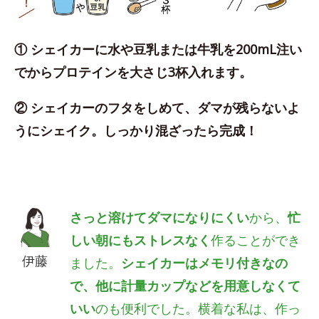
① シェイカーに水や豆乳または牛乳を200mL注い
でからプロテインを大さじ3杯入れます。
② シェイカーのフタをしめて、ダマが残らないよ
うにシェイク。しっかり混ざったら完成！
さっと溶けてダマになりにくい
から、
忙
しい朝にもストレスなく
作ることができ
伊藤
ました。
シェイカーはメモリ付きなの
で、他に計量カップなどを用意しなくて
いい
のも便利でした。横着な私は、作っ