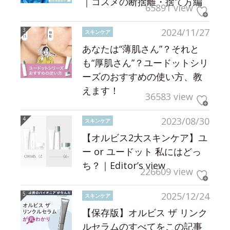
｜コスメの断捨離・捨て方編
65891 view
2024/11/27
スキンケア
あなたは“薄肌さん”？それと
も“厚肌さん”？ユードットシリ
ーズのおすすめの使い方、教
えます！
36583 view
2023/08/30
スキンケア
【オルビス2大スキンケア】ユ
ー or ユードット 私にはどっ
ち？｜Editor’s view
226609 view
2025/12/24
スキンケア
【保存版】オルビス ザ リンク
ルセラムのすべてをこの記事