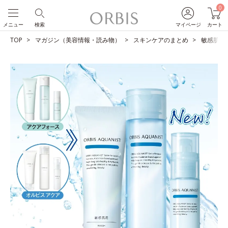
0
メニュー
検索
マイページ
カート
TOP
マガジン（美容情報・読み物）
スキンケアのまとめ
敏感肌用