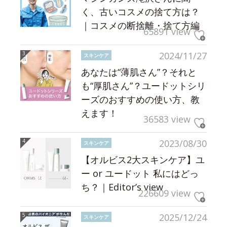
く、古いコスメの捨て方は？
｜コスメの断捨離・捨て方編
65891 view
2024/11/27
スキンケア
あなたは“薄肌さん”？それと
も“厚肌さん”？ユードットシリ
ーズのおすすめの使い方、教
えます！
36583 view
2023/08/30
スキンケア
【オルビス2大スキンケア】ユ
ー or ユードット 私にはどっ
ち？｜Editor’s view
226609 view
2025/12/24
スキンケア