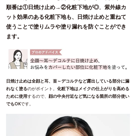
順番は①日焼け止め→②化粧下地が◎
。
紫外線カ
ット効果のある化粧下地も、日焼け止めと重ねて
使うことで塗りムラや塗り漏れを防ぐことができ
ます。
日焼け止めは全顔と耳、首～デコルテなど露出している部分に漏
れなく塗る
のがポイント。
化粧下地はメイクの仕上がりを高める
ために使用
するので、
顔の中央付近など気になる箇所の部分使い
でもOK
です。