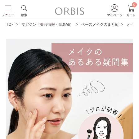
0
メニュー
検索
マイページ
カート
TOP
マガジン（美容情報・読み物）
ベースメイクのまとめ
メイク