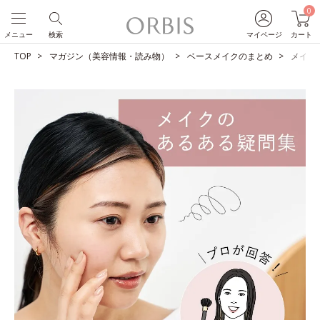
0
メニュー
検索
マイページ
カート
TOP
マガジン（美容情報・読み物）
ベースメイクのまとめ
メイク