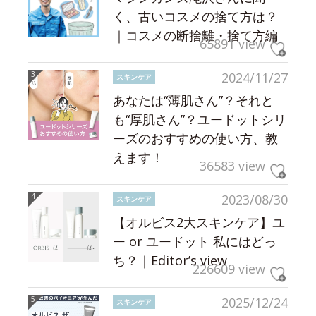
く、古いコスメの捨て方は？
｜コスメの断捨離・捨て方編
65891 view
2024/11/27
スキンケア
あなたは“薄肌さん”？それと
も“厚肌さん”？ユードットシリ
ーズのおすすめの使い方、教
えます！
36583 view
2023/08/30
スキンケア
【オルビス2大スキンケア】ユ
ー or ユードット 私にはどっ
ち？｜Editor’s view
226609 view
2025/12/24
スキンケア