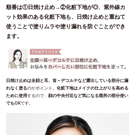
順番は①日焼け止め→②化粧下地が◎
。
紫外線カ
ット効果のある化粧下地も、日焼け止めと重ねて
使うことで塗りムラや塗り漏れを防ぐことができ
ます。
日焼け止めは全顔と耳、首～デコルテなど露出している部分に漏
れなく塗る
のがポイント。
化粧下地はメイクの仕上がりを高める
ために使用
するので、
顔の中央付近など気になる箇所の部分使い
でもOK
です。