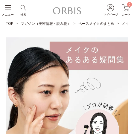
0
メニュー
検索
マイページ
カート
TOP
マガジン（美容情報・読み物）
ベースメイクのまとめ
メイク