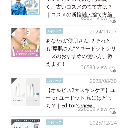
く、古いコスメの捨て方は？
｜コスメの断捨離・捨て方編
65891 view
2024/11/27
スキンケア
あなたは“薄肌さん”？それと
も“厚肌さん”？ユードットシリ
ーズのおすすめの使い方、教
えます！
36583 view
2023/08/30
スキンケア
【オルビス2大スキンケア】ユ
ー or ユードット 私にはどっ
ち？｜Editor’s view
226609 view
2025/12/24
スキンケア