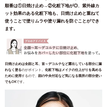
順番は①日焼け止め→②化粧下地が◎
。
紫外線カ
ット効果のある化粧下地も、日焼け止めと重ねて
使うことで塗りムラや塗り漏れを防ぐことができ
ます。
日焼け止めは全顔と耳、首～デコルテなど露出している部分に漏
れなく塗る
のがポイント。
化粧下地はメイクの仕上がりを高める
ために使用
するので、
顔の中央付近など気になる箇所の部分使い
でもOK
です。