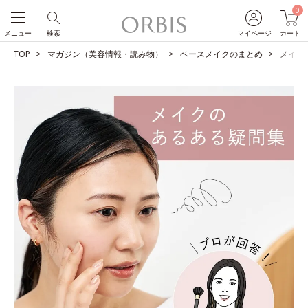
0
メニュー
検索
マイページ
カート
TOP
マガジン（美容情報・読み物）
ベースメイクのまとめ
メイク