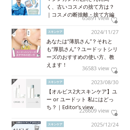
く、古いコスメの捨て方は？
｜コスメの断捨離・捨て方編
65891 view
2024/11/27
スキンケア
あなたは“薄肌さん”？それと
も“厚肌さん”？ユードットシリ
ーズのおすすめの使い方、教
えます！
36583 view
2023/08/30
スキンケア
【オルビス2大スキンケア】ユ
ー or ユードット 私にはどっ
ち？｜Editor’s view
226609 view
2025/12/24
スキンケア