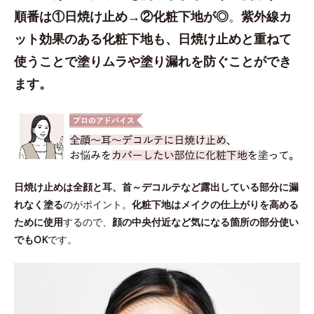
順番は①日焼け止め→②化粧下地が◎
。
紫外線カ
ット効果のある化粧下地も、日焼け止めと重ねて
使うことで塗りムラや塗り漏れを防ぐことができ
ます。
日焼け止めは全顔と耳、首～デコルテなど露出している部分に漏
れなく塗る
のがポイント。
化粧下地はメイクの仕上がりを高める
ために使用
するので、
顔の中央付近など気になる箇所の部分使い
でもOK
です。