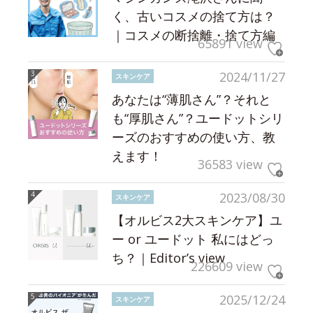
く、古いコスメの捨て方は？
｜コスメの断捨離・捨て方編
65891 view
2024/11/27
スキンケア
あなたは“薄肌さん”？それと
も“厚肌さん”？ユードットシリ
ーズのおすすめの使い方、教
えます！
36583 view
2023/08/30
スキンケア
【オルビス2大スキンケア】ユ
ー or ユードット 私にはどっ
ち？｜Editor’s view
226609 view
2025/12/24
スキンケア