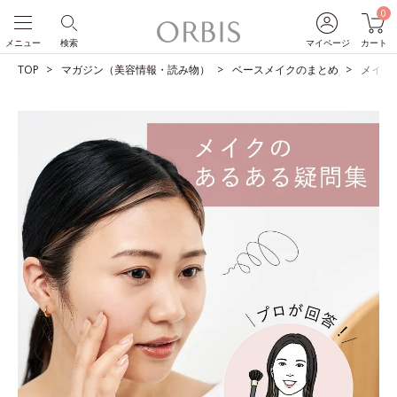
0
メニュー
検索
マイページ
カート
TOP
マガジン（美容情報・読み物）
ベースメイクのまとめ
メイク