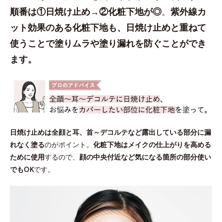
順番は①日焼け止め→②化粧下地が◎
。
紫外線カ
ット効果のある化粧下地も、日焼け止めと重ねて
使うことで塗りムラや塗り漏れを防ぐことができ
ます。
日焼け止めは全顔と耳、首～デコルテなど露出している部分に漏
れなく塗る
のがポイント。
化粧下地はメイクの仕上がりを高める
ために使用
するので、
顔の中央付近など気になる箇所の部分使い
でもOK
です。