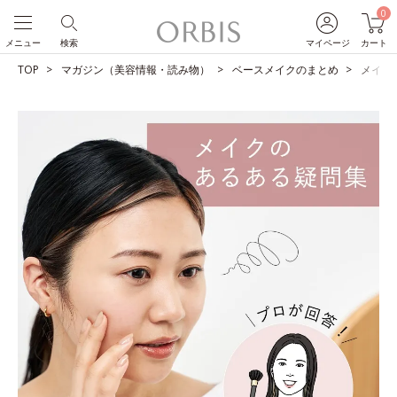
0
メニュー
検索
マイページ
カート
TOP
マガジン（美容情報・読み物）
ベースメイクのまとめ
メイク