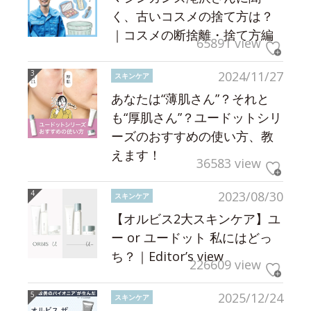
く、古いコスメの捨て方は？
｜コスメの断捨離・捨て方編
65891 view
2024/11/27
スキンケア
あなたは“薄肌さん”？それと
も“厚肌さん”？ユードットシリ
ーズのおすすめの使い方、教
えます！
36583 view
2023/08/30
スキンケア
【オルビス2大スキンケア】ユ
ー or ユードット 私にはどっ
ち？｜Editor’s view
226609 view
2025/12/24
スキンケア