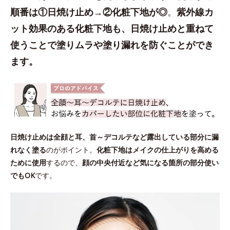
順番は①日焼け止め→②化粧下地が◎
。
紫外線カ
ット効果のある化粧下地も、日焼け止めと重ねて
使うことで塗りムラや塗り漏れを防ぐことができ
ます。
日焼け止めは全顔と耳、首～デコルテなど露出している部分に漏
れなく塗る
のがポイント。
化粧下地はメイクの仕上がりを高める
ために使用
するので、
顔の中央付近など気になる箇所の部分使い
でもOK
です。