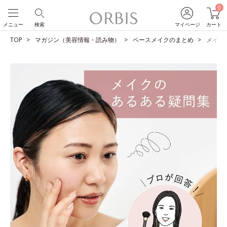
0
メニュー
検索
マイページ
カート
TOP
マガジン（美容情報・読み物）
ベースメイクのまとめ
メイク