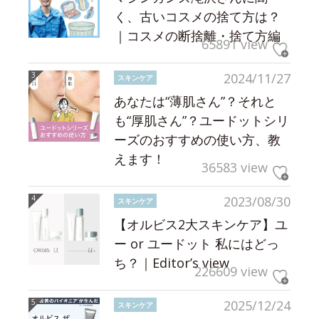
く、古いコスメの捨て方は？
｜コスメの断捨離・捨て方編
65891 view
2024/11/27
スキンケア
あなたは“薄肌さん”？それと
も“厚肌さん”？ユードットシリ
ーズのおすすめの使い方、教
えます！
36583 view
2023/08/30
スキンケア
【オルビス2大スキンケア】ユ
ー or ユードット 私にはどっ
ち？｜Editor’s view
226609 view
2025/12/24
スキンケア