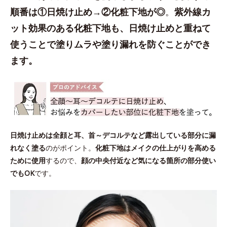
順番は①日焼け止め→②化粧下地が◎
。
紫外線カ
ット効果のある化粧下地も、日焼け止めと重ねて
使うことで塗りムラや塗り漏れを防ぐことができ
ます。
日焼け止めは全顔と耳、首～デコルテなど露出している部分に漏
れなく塗る
のがポイント。
化粧下地はメイクの仕上がりを高める
ために使用
するので、
顔の中央付近など気になる箇所の部分使い
でもOK
です。