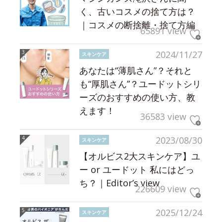
く、古いコスメの捨て方は？
｜コスメの断捨離・捨て方編
65891 view
2024/11/27
スキンケア
あなたは“薄肌さん”？それと
も“厚肌さん”？ユードットシリ
ーズのおすすめの使い方、教
えます！
36583 view
2023/08/30
スキンケア
【オルビス2大スキンケア】ユ
ー or ユードット 私にはどっ
ち？｜Editor’s view
226609 view
2025/12/24
スキンケア