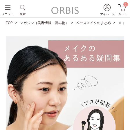
0
メニュー
検索
マイページ
カート
TOP
マガジン（美容情報・読み物）
ベースメイクのまとめ
メイク