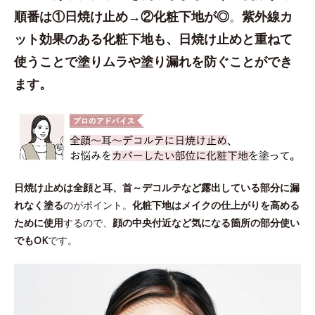
順番は①日焼け止め→②化粧下地が◎
。
紫外線カ
ット効果のある化粧下地も、日焼け止めと重ねて
使うことで塗りムラや塗り漏れを防ぐことができ
ます。
日焼け止めは全顔と耳、首～デコルテなど露出している部分に漏
れなく塗る
のがポイント。
化粧下地はメイクの仕上がりを高める
ために使用
するので、
顔の中央付近など気になる箇所の部分使い
でもOK
です。