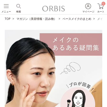
0
メニュー
検索
マイページ
カート
TOP
マガジン（美容情報・読み物）
ベースメイクのまとめ
メイク