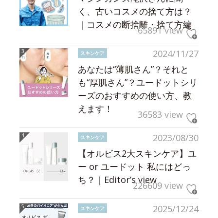
く、古いコスメの捨て方は？
｜コスメの断捨離・捨て方編
65891 view
2024/11/27
スキンケア
あなたは“薄肌さん”？それと
も“厚肌さん”？ユードットシリ
ーズのおすすめの使い方、教
えます！
36583 view
2023/08/30
スキンケア
【オルビス2大スキンケア】ユ
ー or ユードット 私にはどっ
ち？｜Editor’s view
226609 view
2025/12/24
スキンケア