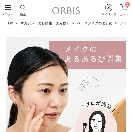
0
メニュー
検索
マイページ
カート
TOP
マガジン（美容情報・読み物）
ベースメイクのまとめ
メイク