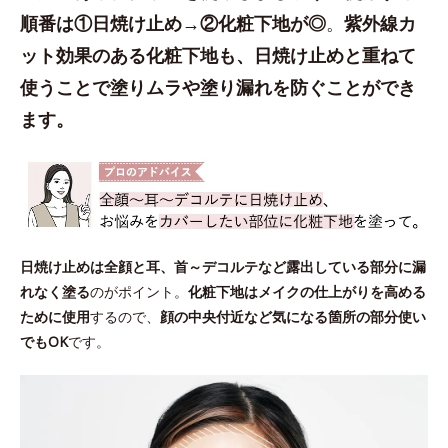
順番は①日焼け止め→②化粧下地が◎
。
紫外線カ
ット効果のある化粧下地も、日焼け止めと重ねて
使うことで塗りムラや塗り漏れを防ぐことができ
ます。
日焼け止めは全顔と耳、首～デコルテなど露出している部分に漏
れなく塗る
のがポイント。
化粧下地はメイクの仕上がりを高める
ために使用
するので、
顔の中央付近など気になる箇所の部分使い
でもOK
です。