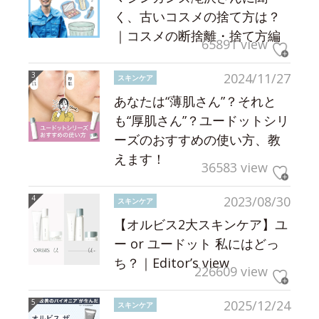
く、古いコスメの捨て方は？
｜コスメの断捨離・捨て方編
65891 view
2024/11/27
スキンケア
あなたは“薄肌さん”？それと
も“厚肌さん”？ユードットシリ
ーズのおすすめの使い方、教
えます！
36583 view
2023/08/30
スキンケア
【オルビス2大スキンケア】ユ
ー or ユードット 私にはどっ
ち？｜Editor’s view
226609 view
2025/12/24
スキンケア