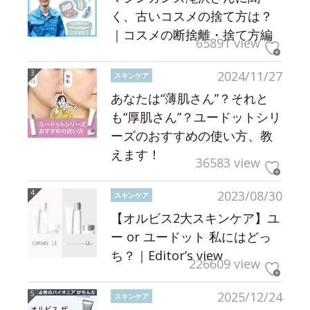
く、古いコスメの捨て方は？
｜コスメの断捨離・捨て方編
65891 view
2024/11/27
スキンケア
あなたは“薄肌さん”？それと
も“厚肌さん”？ユードットシリ
ーズのおすすめの使い方、教
えます！
36583 view
2023/08/30
スキンケア
【オルビス2大スキンケア】ユ
ー or ユードット 私にはどっ
ち？｜Editor’s view
226609 view
2025/12/24
スキンケア