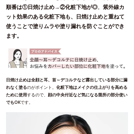
順番は①日焼け止め→②化粧下地が◎
。
紫外線カ
ット効果のある化粧下地も、日焼け止めと重ねて
使うことで塗りムラや塗り漏れを防ぐことができ
ます。
日焼け止めは全顔と耳、首～デコルテなど露出している部分に漏
れなく塗る
のがポイント。
化粧下地はメイクの仕上がりを高める
ために使用
するので、
顔の中央付近など気になる箇所の部分使い
でもOK
です。