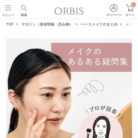
0
メニュー
検索
マイページ
カート
TOP
マガジン（美容情報・読み物）
ベースメイクのまとめ
メイク