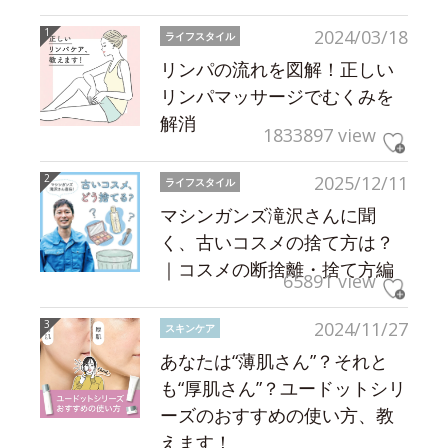
2024/03/18
ライフスタイル
リンパの流れを図解！正しい
リンパマッサージでむくみを
解消
1833897 view
2025/12/11
ライフスタイル
マシンガンズ滝沢さんに聞
く、古いコスメの捨て方は？
｜コスメの断捨離・捨て方編
65891 view
2024/11/27
スキンケア
あなたは“薄肌さん”？それと
も“厚肌さん”？ユードットシリ
ーズのおすすめの使い方、教
えます！