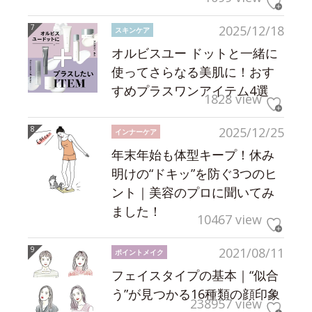
2025/12/18
スキンケア
オルビスユー ドットと一緒に
使ってさらなる美肌に！おす
すめプラスワンアイテム4選
1828 view
2025/12/25
インナーケア
年末年始も体型キープ！休み
明けの“ドキッ”を防ぐ3つのヒ
ント｜美容のプロに聞いてみ
ました！
10467 view
2021/08/11
ポイントメイク
フェイスタイプの基本｜“似合
う”が見つかる16種類の顔印象
238957 view