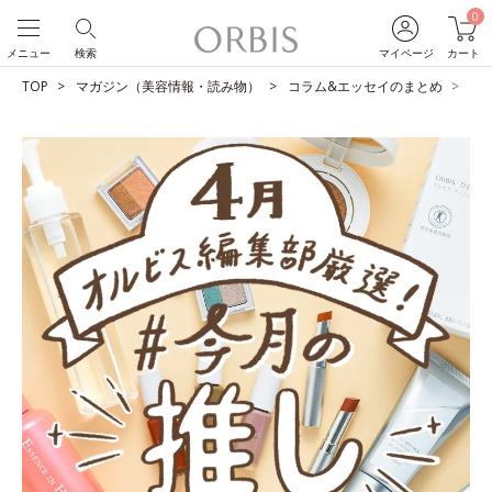
0
メニュー
検索
マイページ
カート
TOP
マガジン（美容情報・読み物）
コラム&エッセイのまとめ
O