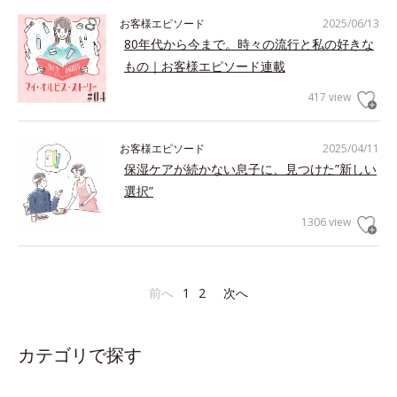
お客様エピソード
2025/06/13
80年代から今まで。時々の流行と私の好きな
もの｜お客様エピソード連載
417 view
お客様エピソード
2025/04/11
保湿ケアが続かない息子に、見つけた”新しい
選択”
1306 view
前へ
1
2
次へ
カテゴリで探す