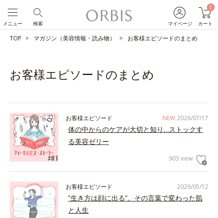
0
メニュー
検索
マイページ
カート
TOP
マガジン（美容情報・読み物）
お客様エピソードのまとめ
お客様エピソードのまとめ
お客様エピソード
NEW
2026/07/17
体の中からのケアが大切と知り…ストックす
る美容ゼリー
903 view
お客様エピソード
2026/05/12
”生き方は顔に出る”。その言葉で変わった肌
と人生