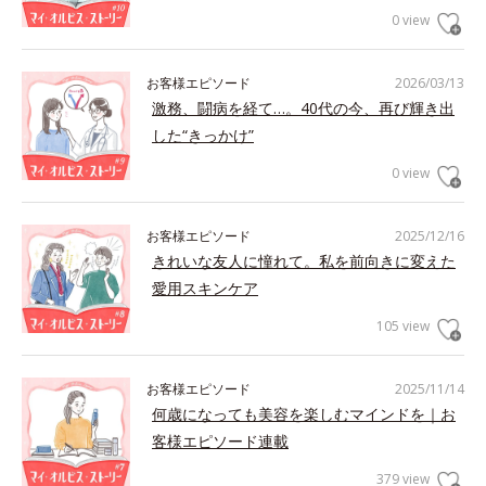
0 view
お客様エピソード
2026/03/13
激務、闘病を経て…。40代の今、再び輝き出
した“きっかけ”
0 view
お客様エピソード
2025/12/16
きれいな友人に憧れて。私を前向きに変えた
愛用スキンケア
105 view
お客様エピソード
2025/11/14
何歳になっても美容を楽しむマインドを｜お
客様エピソード連載
379 view