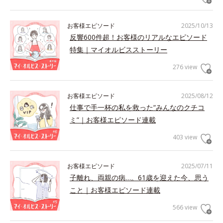
お客様エピソード
2025/10/13
反響600件超！お客様のリアルなエピソード
特集｜マイオルビスストーリー
276 view
お客様エピソード
2025/08/12
仕事で手一杯の私を救った“みんなのクチコ
ミ”｜お客様エピソード連載
403 view
お客様エピソード
2025/07/11
子離れ、両親の病…。61歳を迎えた今、思う
こと｜お客様エピソード連載
566 view