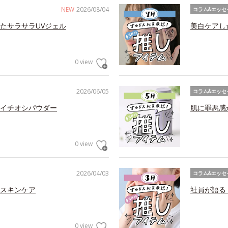
NEW
2026/08/04
コラム&エッセ
たサラサラUVジェル
美白ケアし
0 view
2026/06/05
コラム&エッセ
イチオシパウダー
肌に罪悪感
0 view
2026/04/03
コラム&エッセ
スキンケア
社員が語る
0 view