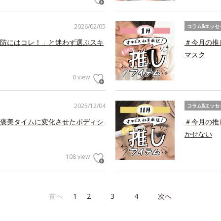
2026/02/05
コラム&エッセ
防にはコレ！」と迷わず選ぶスキ
＃今月の推
マスク
0 view
2025/12/04
コラム&エッセ
褒美タイムに変化させたボディシ
＃今月の推
かせない
108 view
前へ
1
2
3
4
次へ