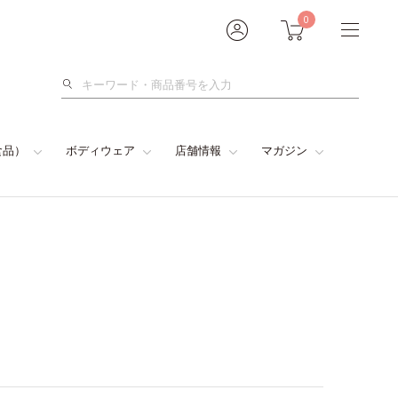
0
検
索
食品）
ボディウェア
店舗情報
マガジン