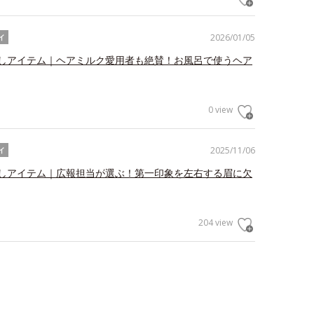
2026/01/05
イ
しアイテム｜ヘアミルク愛用者も絶賛！お風呂で使うヘア
0 view
2025/11/06
イ
しアイテム｜広報担当が選ぶ！第一印象を左右する眉に欠
204 view