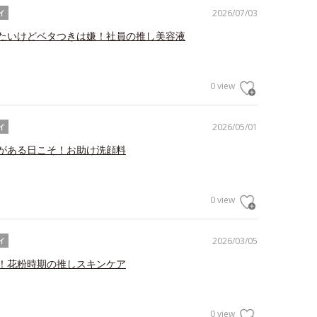
2026/07/03
イ
たいけどベタつきは嫌！社員の推し美容液
0 view
2026/05/01
イ
がある日こそ！お助け洗顔料
0 view
2026/03/05
イ
！花粉時期の推しスキンケア
0 view