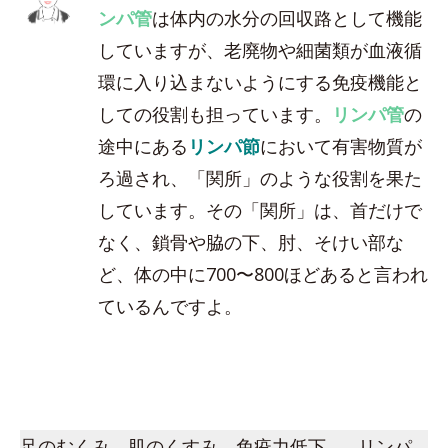
ンパ管
は体内の水分の回収路として機能
していますが、老廃物や細菌類が血液循
環に入り込まないようにする免疫機能と
しての役割も担っています。
リンパ管
の
途中にある
リンパ節
において有害物質が
ろ過され、「関所」のような役割を果た
しています。その「関所」は、首だけで
なく、鎖骨や脇の下、肘、そけい部な
ど、体の中に700〜800ほどあると言われ
ているんですよ。
足のむくみ、肌のくすみ、免疫力低下…。リンパ