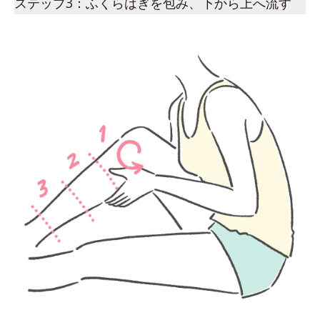
ステップ3：ふくらはぎを包み、下から上へ流す