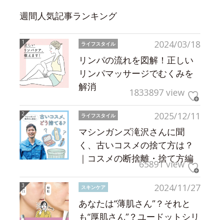
週間人気記事ランキング
2024/03/18
ライフスタイル
リンパの流れを図解！正しい
リンパマッサージでむくみを
解消
1833897 view
2025/12/11
ライフスタイル
マシンガンズ滝沢さんに聞
く、古いコスメの捨て方は？
｜コスメの断捨離・捨て方編
65891 view
2024/11/27
スキンケア
あなたは“薄肌さん”？それと
も“厚肌さん”？ユードットシリ