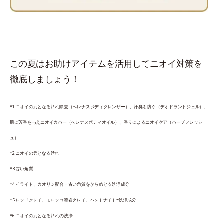
この夏はお助けアイテムを活用してニオイ対策を
徹底しましょう！
*1 ニオイの元となる汚れ除去（へレナスボディクレンザー）、汗臭を防ぐ（デオドラントジェル）、
肌に芳香を与えニオイカバー（へレナスボディオイル）、香りによるニオイケア（ハーブフレッシ
ュ）
*2 ニオイの元となる汚れ
*3 古い角質
*4 イライト、カオリン配合＝古い角質をからめとる洗浄成分
*5 レッドクレイ、モロッコ溶岩クレイ、ベントナイト=洗浄成分
*6 ニオイの元となる汚れの洗浄