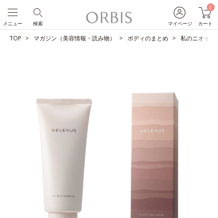
0
メニュー
検索
マイページ
カート
TOP
マガジン（美容情報・読み物）
ボディのまとめ
私のニオイ大丈