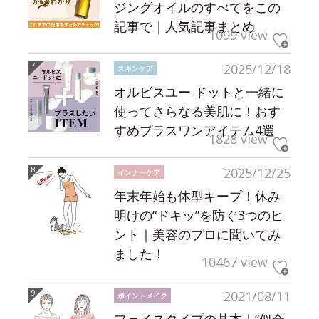
ジングオイルのすべてをこの
記事で｜人気記事まとめ
1099 view
2025/12/18
スキンケア
オルビスユー ドットと一緒に
使ってさらなる美肌に！おす
すめプラスワンアイテム4選
1828 view
2025/12/25
インナーケア
年末年始も体型キープ！休み
明けの“ドキッ”を防ぐ3つのヒ
ント｜美容のプロに聞いてみ
ました！
10467 view
2021/08/11
ポイントメイク
フェイスタイプの基本｜“似合