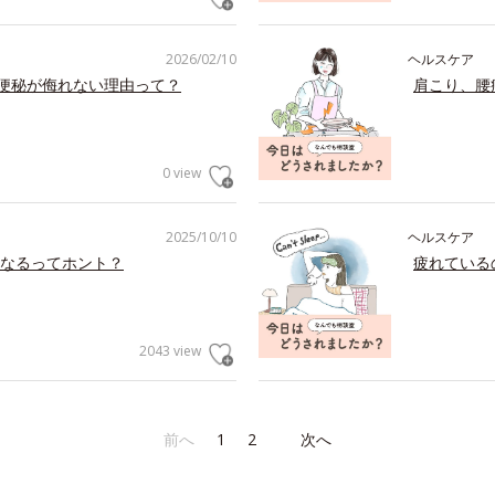
2026/02/10
ヘルスケア
の便秘が侮れない理由って？
肩こり、腰
0 view
2025/10/10
ヘルスケア
なるってホント？
疲れている
2043 view
前へ
1
2
次へ