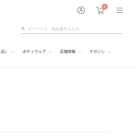
0
検
索
食品）
ボディウェア
店舗情報
マガジン