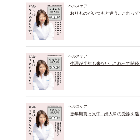
ヘルスケア
おりものがいつもと違う…これって
ヘルスケア
生理が半年も来ない…これって閉経
ヘルスケア
更年期真っ只中…婦人科の受診を迷