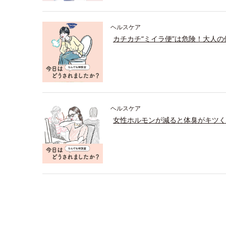
ヘルスケア
カチカチ“ミイラ便”は危険！大人
ヘルスケア
女性ホルモンが減ると体臭がキツく