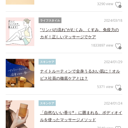
3290 view
2024/03/18
ライフスタイル
“リンパの流れ”がむくみ、くすみ、免疫力の
カギ！正しいマッサージでケア
1833897 view
2024/01/29
スキンケア
ナイトルーティンで全身うるおい肌に！オル
ビス社員の徹底ケアとは？
5371 view
2024/01/24
スキンケア
「自然ないい香り*」に囲まれる、ボディオイ
ルを使ったマッサージメソッド