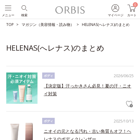
0
メニュー
検索
マイページ
カート
TOP
マガジン（美容情報・読み物）
HELENAS(へレナス)のまとめ
HELENAS(へレナス)のまとめ
2026/06/25
ボディ
【決定版】汗っかきさん必見！夏の汗・ニオ
イ対策
2025/10/13
ボディ
ニオイの元となる汚れ・古い角質もオフ！ヘ
レナスのボディクレンザー