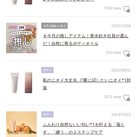
1563 view
2025/10/06
コラム&エッセイ
＃今月の推しアイテム｜香水好き社員が選ん
だ！自然に香るボディオイル
250 view
2025/08/02
ボディ
私のニオイ大丈夫…!?夏に試したいニオイ*1対
策
3512 view
2024/10/22
ボディ
ふんわり自然ないい匂い*1を叶える「落と
す」「纏う」の２ステップケア