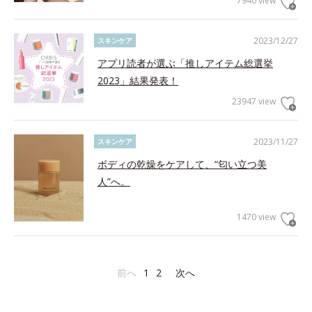
7940 view
2023/12/27
スキンケア
アプリ読者が選ぶ「推しアイテム総選挙
2023」結果発表！
23947 view
2023/11/27
スキンケア
ボディの乾燥をケアして、“匂い立つ美
人”へ。
1470 view
前へ
1
2
次へ