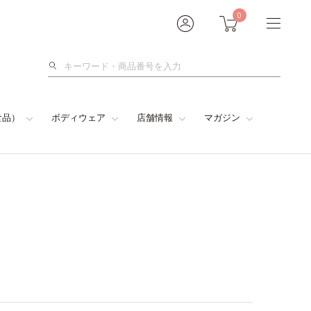
0
検
索
食品）
ボディウェア
店舗情報
マガジン