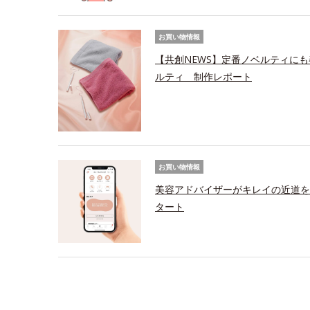
お買い物情報
【共創NEWS】定番ノベルティにも
ルティ 制作レポート
お買い物情報
美容アドバイザーがキレイの近道を
タート