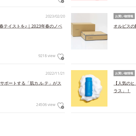
2023/02/20
お買い物情報
春テイストを♪｜2023年春のノベ
オルビスの
9218 view
2022/11/21
お買い物情報
サポートする「肌カ.ル.テ」がス
【人気のヒ
ラス」！
24506 view