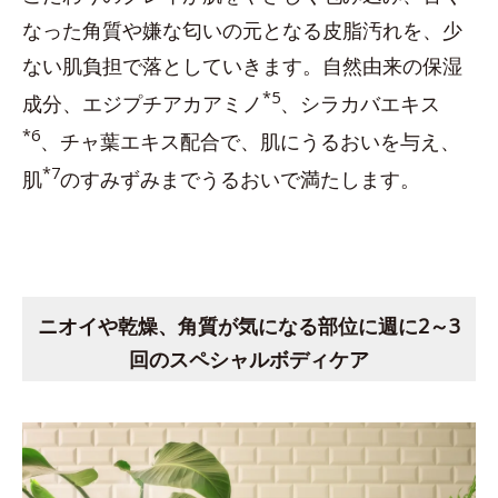
なった角質や嫌な匂いの元となる皮脂汚れを、少
ない肌負担で落としていきます。自然由来の保湿
*5
成分、エジプチアカアミノ
、シラカバエキス
*6
、チャ葉エキス配合で、肌にうるおいを与え、
*7
肌
のすみずみまでうるおいで満たします。
ニオイや乾燥、角質が気になる部位に週に2～3
回のスペシャルボディケア