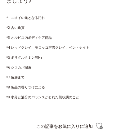
ましょう♪
*1 ニオイの元となる汚れ
*2 古い角質
*3 オルビス内ボディケア商品
*4 レッドクレイ、モロッコ溶岩クレイ、ベントナイト
*5 ポリグルタミン酸Na
*6 シラカバ樹液
*7 角層まで
*8 製品の香りづけによる
*9 水分と油分のバランスがとれた肌状態のこと
この記事をお気に入りに追加