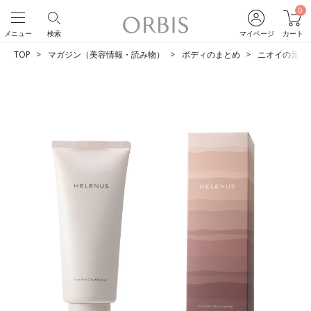
0
メニュー
検索
マイページ
カート
TOP
マガジン（美容情報・読み物）
ボディのまとめ
ニオイの元*