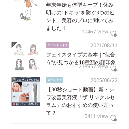
年末年始も体型キープ！休み
明けの“ドキッ”を防ぐ3つのヒ
ント｜美容のプロに聞いてみ
ました！
10467 view
2021/08/11
ポイントメイク
フェイスタイプの基本｜“似合
う”が見つかる16種類の顔印象
238957 view
2025/08/22
スキンケア
【30秒ショート動画】新・シ
ワ改善美容液「ザ リンクルセ
ラム」のおすすめの使い方っ
て？
5411 view