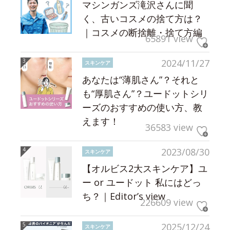
マシンガンズ滝沢さんに聞
く、古いコスメの捨て方は？
｜コスメの断捨離・捨て方編
65891 view
2024/11/27
スキンケア
あなたは“薄肌さん”？それと
も“厚肌さん”？ユードットシリ
ーズのおすすめの使い方、教
えます！
36583 view
2023/08/30
スキンケア
【オルビス2大スキンケア】ユ
ー or ユードット 私にはどっ
ち？｜Editor’s view
226609 view
2025/12/24
スキンケア