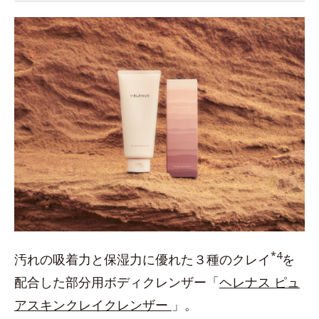
*4
汚れの吸着力と保湿力に優れた３種のクレイ
を
配合した部分用ボディクレンザー「
ヘレナス ピュ
アスキンクレイクレンザー
」。