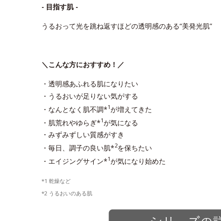
- 目指す肌 -
うるおって光を跳ね返すほどの透明感のある“美発光肌”
＼こんな方におすすめ！／
・透明感あふれる肌になりたい
・うるおいが足りない気がする
1
・なんとなく肌不調*
が増えてきた
1
・肌荒れやゆらぎ*
が気になる
・みずみずしい質感がすき
2
・毎日、調子の良い肌*
を保ちたい
1
・エイジングサイン*
が気になり始めた
*1 乾燥など
*2 うるおいのある肌