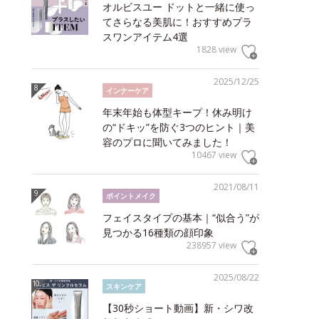
オルビスユー ドットと一緒に使っ
てさらなる美肌に！おすすめプラ
スワンアイテム4選
1828 view
2025/12/25
インナーケア
年末年始も体型キープ！休み明け
の“ドキッ”を防ぐ3つのヒント｜美
容のプロに聞いてみました！
10467 view
2021/08/11
ポイントメイク
フェイスタイプの基本｜“似合う”が
見つかる16種類の顔印象
238957 view
2025/08/22
スキンケア
【30秒ショート動画】新・シワ改