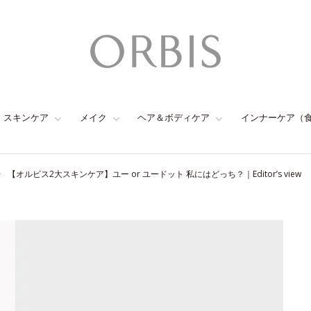
スキンケア
メイク
ヘア＆ボディケア
インナーケア（
【オルビス2大スキンケア】ユー or ユードット 私にはどっち？｜Editor’s view