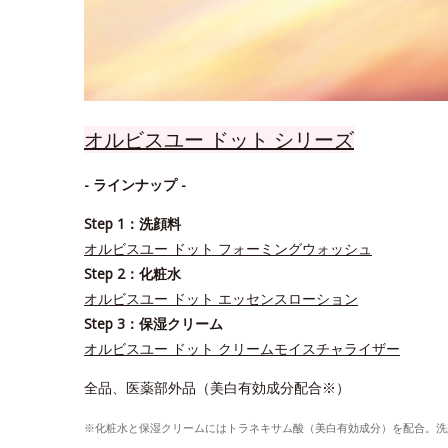
オルビスユー ドット シリーズ
- ラインナップ -
Step 1：洗顔料
オルビスユー ドット フォーミングウォッシュ
Step 2：化粧水
オルビスユー ドット エッセンスローション
Step 3：保湿クリーム
オルビスユー ドット クリームモイスチャライザー
全品、医薬部外品（美白有効成分配合※）
※化粧水と保湿クリームにはトラネキサム酸（美白有効成分）を配合。洗