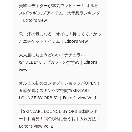
美容エディターが本気でレビュー！ オルビ
スの“ツギクル”アイテム、大予想ランキング
｜Editor's view
息・汗の気になるニオイに！持っててよかっ
たエチケットアイテム｜Editor’s view
大人唇にちょうどいい！ナチュラル
な“MLBB”リップカラーのすすめ｜Editor’s
view
オルビス初のコンセプトショップがOPEN！
五感が喜ぶスキンケア空間“SKINCARE
LOUNGE BY ORBIS” ｜Editor’s view Vol.1
【SKINCARE LOUNGE BY ORBIS体験レポ
ート】発見！“今”の私に合うお手入れ方法｜
Editor’s view Vol.2