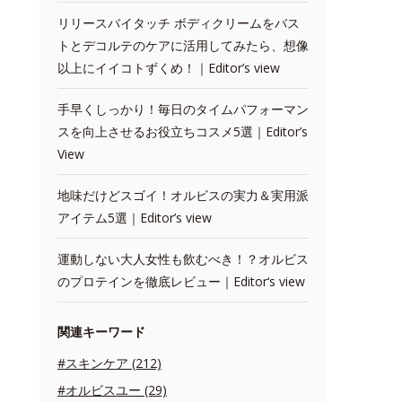
リリースバイタッチ ボディクリームをバス
トとデコルテのケアに活用してみたら、想像
以上にイイコトずくめ！｜Editor’s view
手早くしっかり！毎日のタイムパフォーマン
スを向上させるお役立ちコスメ5選｜Editor’s
View
地味だけどスゴイ！オルビスの実力＆実用派
アイテム5選｜Editor’s view
運動しない大人女性も飲むべき！？オルビス
のプロテインを徹底レビュー｜Editor‘s view
関連キーワード
#スキンケア (212)
#オルビスユー (29)