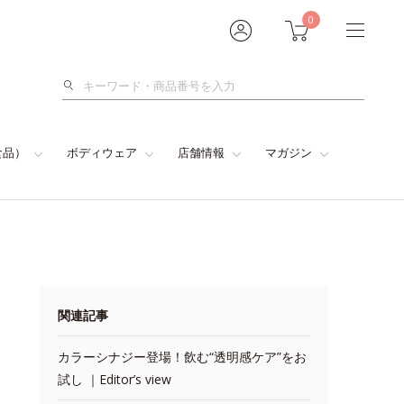
0
検
索
食品）
ボディウェア
店舗情報
マガジン
関連記事
カラーシナジー登場！飲む“透明感ケア”をお
試し ｜Editor’s view