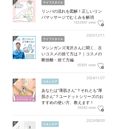
ライフスタイル
リンパの流れを図解！正しいリン
パマッサージでむくみを解消
1833897 view
2025/12/11
ライフスタイル
マシンガンズ滝沢さんに聞く、古
いコスメの捨て方は？｜コスメの
断捨離・捨て方編
65891 view
2024/11/27
スキンケア
あなたは“薄肌さん”？それとも“厚
肌さん”？ユードットシリーズのお
すすめの使い方、教えます！
36583 view
2023/08/30
スキンケア