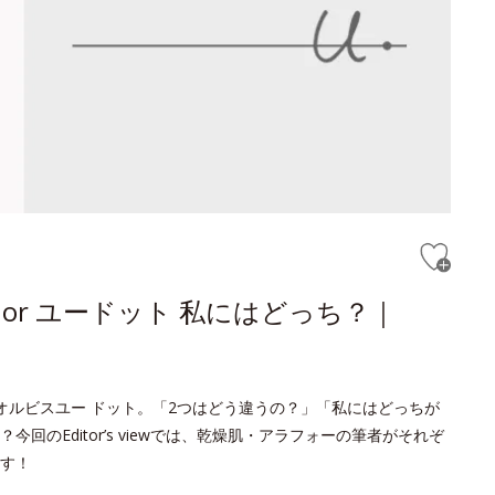
or ユードット 私にはどっち？｜
オルビスユー ドット。「2つはどう違うの？」「私にはどっちが
のEditor’s viewでは、乾燥肌・アラフォーの筆者がそれぞ
す！