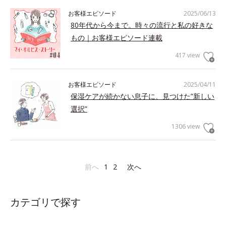
お客様エピソード
2025/06/13
80年代から今まで。時々の流行と私の好きな
もの｜お客様エピソード連載
417 view
お客様エピソード
2025/04/11
保湿ケアが続かない息子に、見つけた”新しい
選択”
1306 view
前へ
1
2
次へ
カテゴリで探す