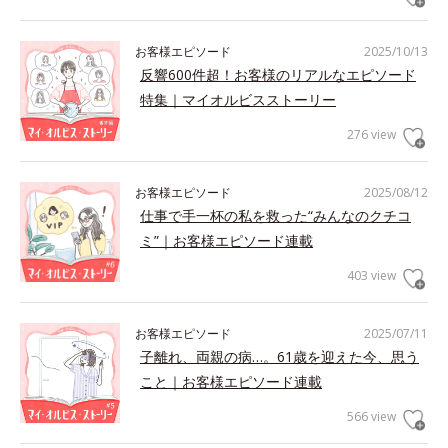
お客様エピソード
2025/10/13
反響600件超！お客様のリアルなエピソード
特集｜マイオルビスストーリー
276 view
お客様エピソード
2025/08/12
仕事で手一杯の私を救った“みんなのクチコ
ミ”｜お客様エピソード連載
403 view
お客様エピソード
2025/07/11
子離れ、両親の病…。61歳を迎えた今、思う
こと｜お客様エピソード連載
566 view