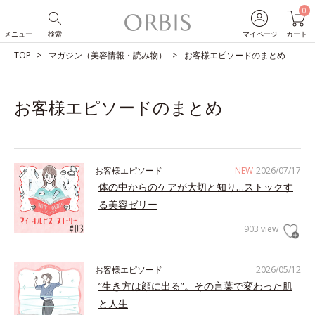
0
メニュー
検索
マイページ
カート
TOP
マガジン（美容情報・読み物）
お客様エピソードのまとめ
お客様エピソードのまとめ
お客様エピソード
NEW
2026/07/17
体の中からのケアが大切と知り…ストックす
る美容ゼリー
903 view
お客様エピソード
2026/05/12
”生き方は顔に出る”。その言葉で変わった肌
と人生