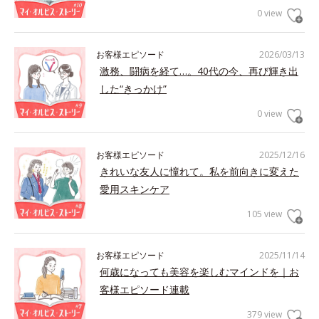
0 view
お客様エピソード
2026/03/13
激務、闘病を経て…。40代の今、再び輝き出
した“きっかけ”
0 view
お客様エピソード
2025/12/16
きれいな友人に憧れて。私を前向きに変えた
愛用スキンケア
105 view
お客様エピソード
2025/11/14
何歳になっても美容を楽しむマインドを｜お
客様エピソード連載
379 view