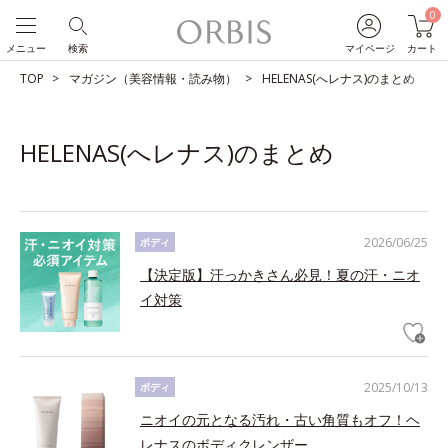
0
メニュー
検索
マイページ
カート
TOP
マガジン（美容情報・読み物）
HELENAS(へレナス)のまとめ
HELENAS(へレナス)のまとめ
2026/06/25
ボディ
【決定版】汗っかきさん必見！夏の汗・ニオ
イ対策
2025/10/13
ボディ
ニオイの元となる汚れ・古い角質もオフ！ヘ
レナスのボディクレンザー