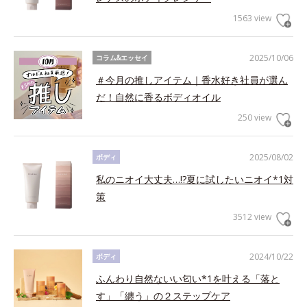
1563 view
2025/10/06
コラム&エッセイ
＃今月の推しアイテム｜香水好き社員が選ん
だ！自然に香るボディオイル
250 view
2025/08/02
ボディ
私のニオイ大丈夫…!?夏に試したいニオイ*1対
策
3512 view
2024/10/22
ボディ
ふんわり自然ないい匂い*1を叶える「落と
す」「纏う」の２ステップケア