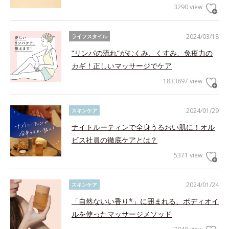
3290 view
2024/03/18
ライフスタイル
“リンパの流れ”がむくみ、くすみ、免疫力の
カギ！正しいマッサージでケア
1833897 view
2024/01/29
スキンケア
ナイトルーティンで全身うるおい肌に！オル
ビス社員の徹底ケアとは？
5371 view
2024/01/24
スキンケア
「自然ないい香り*」に囲まれる、ボディオイ
ルを使ったマッサージメソッド