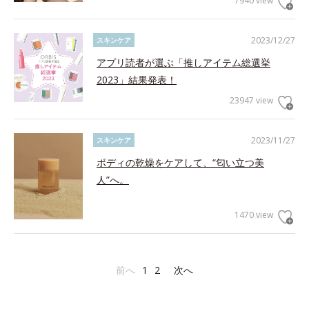
7940 view
2023/12/27
スキンケア
アプリ読者が選ぶ「推しアイテム総選挙
2023」結果発表！
23947 view
2023/11/27
スキンケア
ボディの乾燥をケアして、“匂い立つ美
人”へ。
1470 view
前へ
1
2
次へ