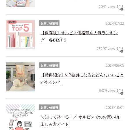
2041 view
2024/07/22
お買い物情報
【保存版】オルビス価格帯別人気ランキン
グ 各BEST５
23297 view
2024/06/05
お買い物情報
【特典紹介】VIP会員になるとどんないいこと
があるの？
6479 view
2023/10/01
お買い物情報
＼知って得する！／ オルビスでのお買い物、
楽しみ方ガイド