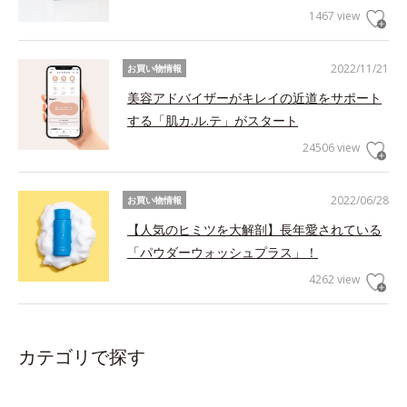
1467 view
2022/11/21
お買い物情報
美容アドバイザーがキレイの近道をサポート
する「肌カ.ル.テ」がスタート
24506 view
2022/06/28
お買い物情報
【人気のヒミツを大解剖】長年愛されている
「パウダーウォッシュプラス」！
4262 view
カテゴリで探す