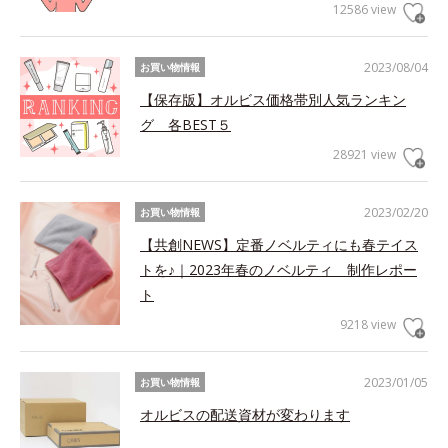
12586 view
2023/08/04
お買い物情報
【保存版】オルビス価格帯別人気ランキン
グ 各BEST５
28921 view
2023/02/20
お買い物情報
【共創NEWS】定番ノベルティにも春テイス
トを♪｜2023年春のノベルティ 制作レポー
ト
9218 view
2023/01/05
お買い物情報
オルビスの配送資材が変わります