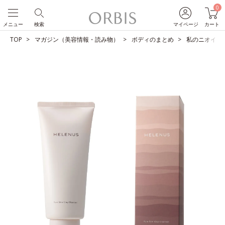
0
メニュー
検索
マイページ
カート
TOP
マガジン（美容情報・読み物）
ボディのまとめ
私のニオイ大丈