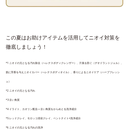
この夏はお助けアイテムを活用してニオイ対策を
徹底しましょう！
*1 ニオイの元となる汚れ除去（へレナスボディクレンザー）、汗臭を防ぐ（デオドラントジェル）、
肌に芳香を与えニオイカバー（へレナスボディオイル）、香りによるニオイケア（ハーブフレッシ
ュ）
*2 ニオイの元となる汚れ
*3 古い角質
*4 イライト、カオリン配合＝古い角質をからめとる洗浄成分
*5 レッドクレイ、モロッコ溶岩クレイ、ベントナイト=洗浄成分
*6 ニオイの元となる汚れの洗浄