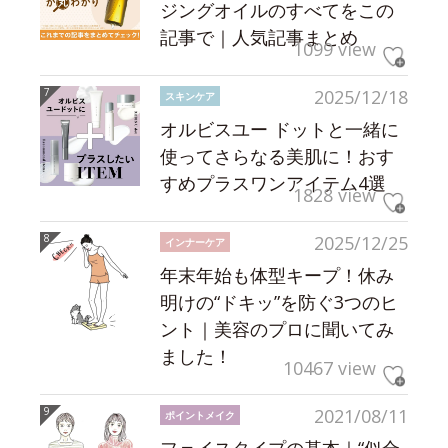
ジングオイルのすべてをこの
記事で｜人気記事まとめ
1099 view
2025/12/18
スキンケア
オルビスユー ドットと一緒に
使ってさらなる美肌に！おす
すめプラスワンアイテム4選
1828 view
2025/12/25
インナーケア
年末年始も体型キープ！休み
明けの“ドキッ”を防ぐ3つのヒ
ント｜美容のプロに聞いてみ
ました！
10467 view
2021/08/11
ポイントメイク
フェイスタイプの基本｜“似合