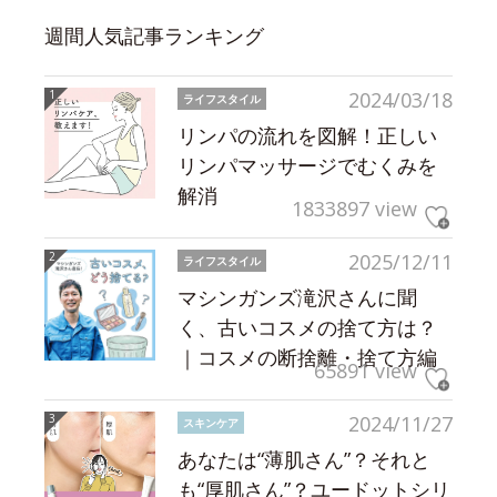
週間人気記事ランキング
2024/03/18
ライフスタイル
リンパの流れを図解！正しい
リンパマッサージでむくみを
解消
1833897 view
2025/12/11
ライフスタイル
マシンガンズ滝沢さんに聞
く、古いコスメの捨て方は？
｜コスメの断捨離・捨て方編
65891 view
2024/11/27
スキンケア
あなたは“薄肌さん”？それと
も“厚肌さん”？ユードットシリ