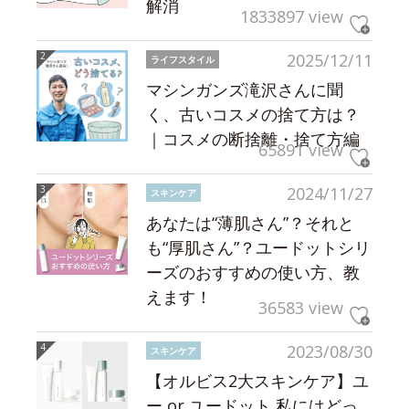
解消
1833897 view
2025/12/11
ライフスタイル
マシンガンズ滝沢さんに聞
く、古いコスメの捨て方は？
｜コスメの断捨離・捨て方編
65891 view
2024/11/27
スキンケア
あなたは“薄肌さん”？それと
も“厚肌さん”？ユードットシリ
ーズのおすすめの使い方、教
えます！
36583 view
2023/08/30
スキンケア
【オルビス2大スキンケア】ユ
ー or ユードット 私にはどっ