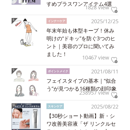
すめプラスワンアイテム4選
1828 view
2025/12/25
インナーケア
年末年始も体型キープ！休み
明けの“ドキッ”を防ぐ3つのヒ
ント｜美容のプロに聞いてみ
ました！
10467 view
2021/08/11
ポイントメイク
フェイスタイプの基本｜“似合
う”が見つかる16種類の顔印象
238957 view
2025/08/22
スキンケア
【30秒ショート動画】新・シ
ワ改善美容液「ザ リンクルセ