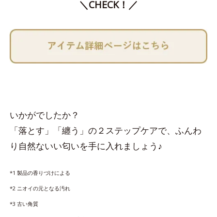
＼CHECK！／
いかがでしたか？
「落とす」「纏う」の２ステップケアで、ふんわ
り自然ないい匂いを手に入れましょう♪
*1 製品の香りづけによる
*2 ニオイの元となる汚れ
*3 古い角質