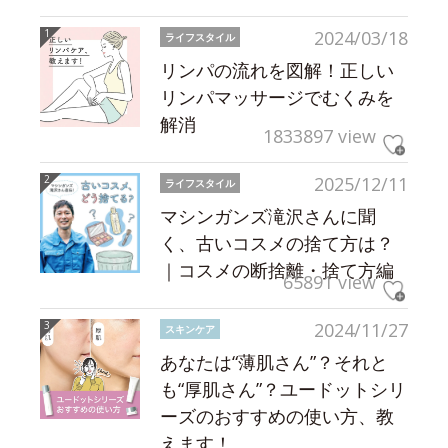
2024/03/18
ライフスタイル
リンパの流れを図解！正しい
リンパマッサージでむくみを
解消
1833897 view
2025/12/11
ライフスタイル
マシンガンズ滝沢さんに聞
く、古いコスメの捨て方は？
｜コスメの断捨離・捨て方編
65891 view
2024/11/27
スキンケア
あなたは“薄肌さん”？それと
も“厚肌さん”？ユードットシリ
ーズのおすすめの使い方、教
えます！