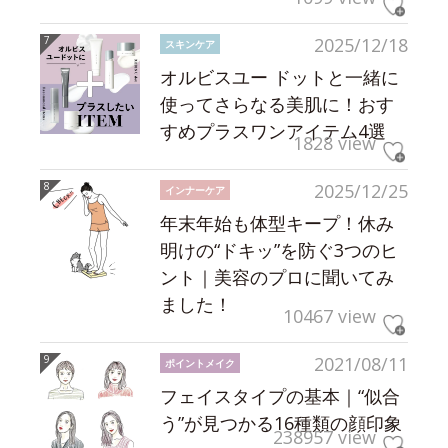
2025/12/18
スキンケア
オルビスユー ドットと一緒に
使ってさらなる美肌に！おす
すめプラスワンアイテム4選
1828 view
2025/12/25
インナーケア
年末年始も体型キープ！休み
明けの“ドキッ”を防ぐ3つのヒ
ント｜美容のプロに聞いてみ
ました！
10467 view
2021/08/11
ポイントメイク
フェイスタイプの基本｜“似合
う”が見つかる16種類の顔印象
238957 view