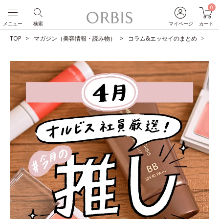
0
メニュー
検索
マイページ
カート
TOP
マガジン（美容情報・読み物）
コラム&エッセイのまとめ
O