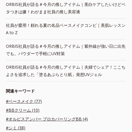
ORBIS社員が語る＃今月の推しアイテム｜美白ケアしたいけどベ
タつきは嫌！わがまま社員の推し美容液
社員が愛用！頼れる夏の名品ベースメイクコンビ｜美肌レッスン
A to Z
ORBIS社員が語る＃今月の推しアイテム｜紫外線が強い日に出先
でも。パウダーで手軽にUV対策
ORBIS社員が語る＃今月の推しアイテム｜夫婦でシェア！ここち
よさを追求した「塗るあぶらとり紙」発想UVジェル
関連キーワード
#ベースメイク (77)
#BBクリーム (10)
#オルビスアンバー プロカバーリングBB (4)
#シミ (38)