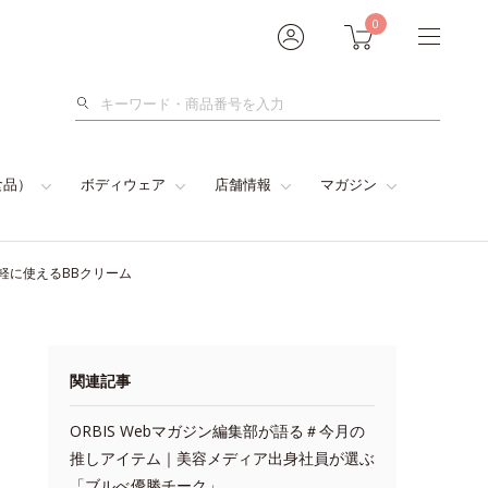
0
検
索
食品）
ボディウェア
店舗情報
マガジン
手軽に使えるBBクリーム
関連記事
ORBIS Webマガジン編集部が語る＃今月の
推しアイテム｜美容メディア出身社員が選ぶ
「ブルべ優勝チーク」