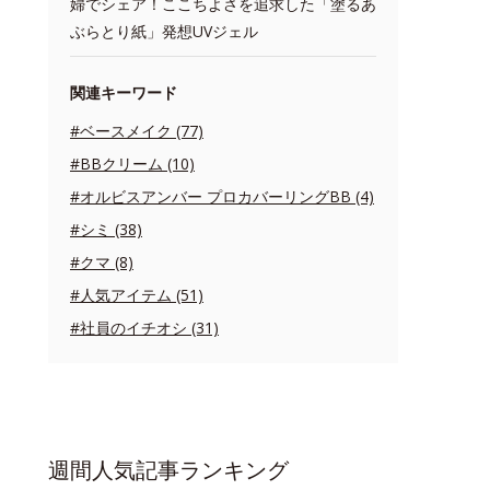
婦でシェア！ここちよさを追求した「塗るあ
ぶらとり紙」発想UVジェル
関連キーワード
#ベースメイク (77)
#BBクリーム (10)
#オルビスアンバー プロカバーリングBB (4)
#シミ (38)
#クマ (8)
#人気アイテム (51)
#社員のイチオシ (31)
週間人気記事ランキング