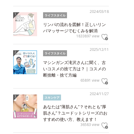
2024/03/18
ライフスタイル
リンパの流れを図解！正しいリン
パマッサージでむくみを解消
1833897 view
2025/12/11
ライフスタイル
マシンガンズ滝沢さんに聞く、古
いコスメの捨て方は？｜コスメの
断捨離・捨て方編
65891 view
2024/11/27
スキンケア
あなたは“薄肌さん”？それとも“厚
肌さん”？ユードットシリーズのお
すすめの使い方、教えます！
36583 view