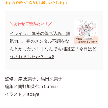
ますのでぜひご協力をお願いいたします♪
＼あわせて読みたい！／
イライラ、気分の落ち込み、無
気力…。春のメンタル不調をな
んとかしたい！｜なんでも相談室「今日はど
うされましたか？」#8
監修／岸 恵美子、島田久美子
編集／間野加菜代（Cumu）
イラスト／itoaya