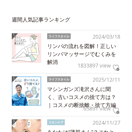
週間人気記事ランキング
2024/03/18
ライフスタイル
リンパの流れを図解！正しい
リンパマッサージでむくみを
解消
1833897 view
2025/12/11
ライフスタイル
マシンガンズ滝沢さんに聞
く、古いコスメの捨て方は？
｜コスメの断捨離・捨て方編
65891 view
2024/11/27
スキンケア
あなたは“薄肌さん”？それと