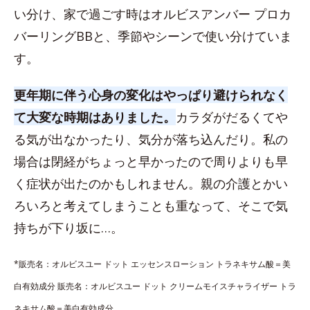
い分け、家で過ごす時はオルビスアンバー プロカ
バーリングBBと、季節やシーンで使い分けていま
す。
更年期に伴う心身の変化はやっぱり避けられなく
て大変な時期はありました。
カラダがだるくてや
る気が出なかったり、気分が落ち込んだり。私の
場合は閉経がちょっと早かったので周りよりも早
く症状が出たのかもしれません。親の介護とかい
ろいろと考えてしまうことも重なって、そこで気
持ちが下り坂に…。
*販売名：オルビスユー ドット エッセンスローション トラネキサム酸＝美
白有効成分 販売名：オルビスユー ドット クリームモイスチャライザー トラ
ネキサム酸＝美白有効成分