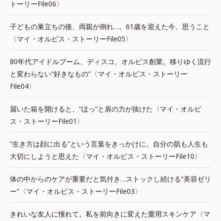
トーリーFile06〉
子どもの巣立ちの後、両親が倒れ…。61歳を迎えた今、思うこと
〈マイ・オルビス・ストーリーFile05〉
80年代アイドルブーム、ディスコ、オルビス創業。移りゆく流行
と変わらない“好きなもの”〈マイ・オルビス・ストーリー
File04〉
届いた箱を開けると、“ほっ”と肩の力が抜けた〈マイ・オルビ
ス・ストーリーFile01〉
“生き方は顔に出る”という言葉をきっかけに。自分の肌も人生も
大切にしようと思えた〈マイ・オルビス・ストーリーFile10〉
体の中からのケアが重要だと気付き…ストックし続ける”美容ゼリ
ー”〈マイ・オルビス・ストーリーFile03〉
きれいな友人に憧れて。私を前向きに変えた愛用スキンケア〈マ