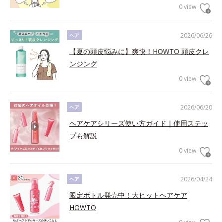
0 view
2026/06/26
ヘア
【夏の頭皮悩みに】爽快！HOWTO 頭皮クレ
ンジング
0 view
2026/06/20
ヘア
ヘアケアシリーズ使い方ガイド｜使用ステッ
プも解説
0 view
2026/04/24
ヘア
限定ボトル発売中！大ヒットヘアケア
HOWTO