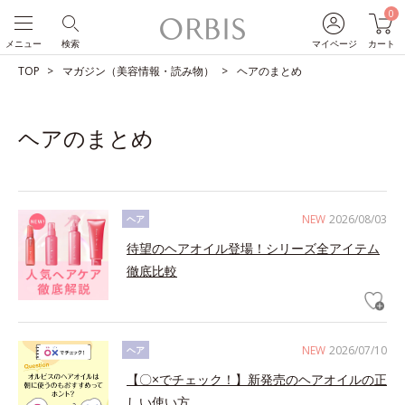
0
メニュー
検索
マイページ
カート
TOP
マガジン（美容情報・読み物）
ヘアのまとめ
ヘアのまとめ
NEW
2026/08/03
ヘア
待望のヘアオイル登場！シリーズ全アイテム
徹底比較
NEW
2026/07/10
ヘア
【〇×でチェック！】新発売のヘアオイルの正
しい使い方