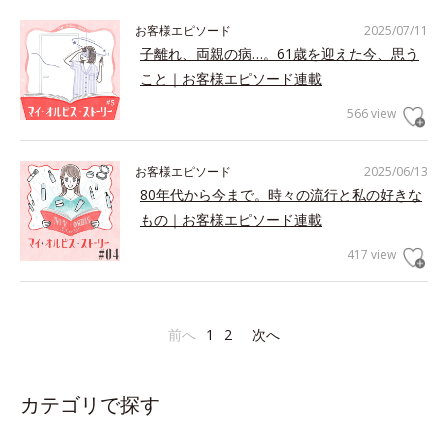
お客様エピソード
2025/07/11
子離れ、両親の病…。61歳を迎えた今、思う
こと｜お客様エピソード連載
566 view
お客様エピソード
2025/06/13
80年代から今まで。時々の流行と私の好きな
もの｜お客様エピソード連載
417 view
前へ
1
2
次へ
カテゴリで探す