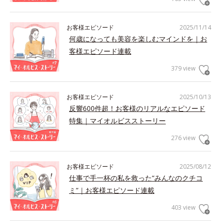
お客様エピソード
2025/11/14
何歳になっても美容を楽しむマインドを｜お
客様エピソード連載
379 view
お客様エピソード
2025/10/13
反響600件超！お客様のリアルなエピソード
特集｜マイオルビスストーリー
276 view
お客様エピソード
2025/08/12
仕事で手一杯の私を救った“みんなのクチコ
ミ”｜お客様エピソード連載
403 view