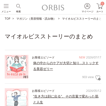
0
メニュー
検索
マイページ
カート
TOP
マガジン（美容情報・読み物）
マイオルビスストーリーのまとめ
マイオルビスストーリーのまとめ
お客様エピソード
NEW
2026/07/17
体の中からのケアが大切と知り…ストックす
る美容ゼリー
903 view
お客様エピソード
2026/05/12
”生き方は顔に出る”。その言葉で変わった肌
と人生