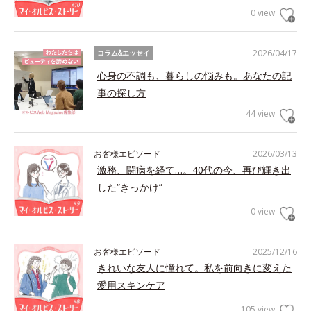
0 view
2026/04/17
コラム&エッセイ
心身の不調も、暮らしの悩みも。あなたの記
事の探し方
44 view
お客様エピソード
2026/03/13
激務、闘病を経て…。40代の今、再び輝き出
した“きっかけ”
0 view
お客様エピソード
2025/12/16
きれいな友人に憧れて。私を前向きに変えた
愛用スキンケア
105 view