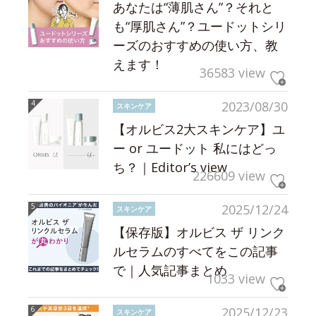
あなたは“薄肌さん”？それと
も“厚肌さん”？ユードットシリ
ーズのおすすめの使い方、教
えます！
36583 view
2023/08/30
スキンケア
【オルビス2大スキンケア】ユ
ー or ユードット 私にはどっ
ち？｜Editor’s view
226609 view
2025/12/24
スキンケア
【保存版】オルビス ザ リンク
ルセラムのすべてをこの記事
で｜人気記事まとめ
1033 view
2025/12/23
スキンケア