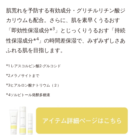
肌荒れを予防する有効成分・グリチルリチン酸ジ
カリウムも配合。さらに、肌を素早くうるおす
3
「即効性保湿成分*
」とじっくりうるおす「持続
4
性保湿成分*
」の時間差保湿で、みずみずしさあ
ふれる肌を目指します。
*1 L-アスコルビン酸2-グルコシド
*2メラノサイトまで
*3ヒアルロン酸ナトリウム（２）
*4ソルビトール発酵多糖液