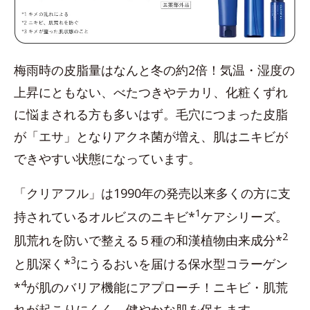
梅雨時の皮脂量はなんと冬の約2倍！気温・湿度の
上昇にともない、べたつきやテカリ、化粧くずれ
に悩まされる方も多いはず。毛穴につまった皮脂
が「エサ」となりアクネ菌が増え、肌はニキビが
できやすい状態になっています。
「クリアフル」は1990年の発売以来多くの方に支
1
持されているオルビスのニキビ*
ケアシリーズ。
2
肌荒れを防いで整える５種の和漢植物由来成分*
3
と肌深く*
にうるおいを届ける保水型コラーゲン
4
*
が肌のバリア機能にアプローチ！ニキビ・肌荒
れが起こりにくく、健やかな肌を保ちます。