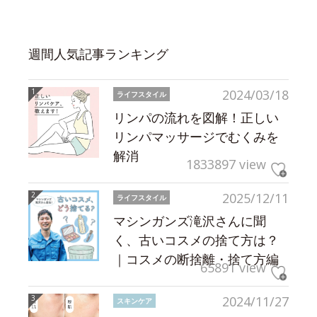
週間人気記事ランキング
2024/03/18
ライフスタイル
リンパの流れを図解！正しい
リンパマッサージでむくみを
解消
1833897 view
2025/12/11
ライフスタイル
マシンガンズ滝沢さんに聞
く、古いコスメの捨て方は？
｜コスメの断捨離・捨て方編
65891 view
2024/11/27
スキンケア