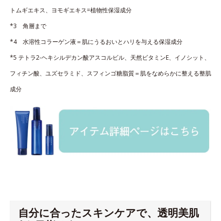
トムギエキス、ヨモギエキス=植物性保湿成分
*3 角層まで
*4 水溶性コラーゲン液＝肌にうるおいとハリを与える保湿成分
*5 テトラ2-ヘキシルデカン酸アスコルビル、天然ビタミンE、イノシット、
フィチン酸、ユズセラミド、スフィンゴ糖脂質＝肌をなめらかに整える整肌
成分
自分に合ったスキンケアで、透明美肌