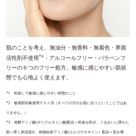
肌のことを考え、無油分・無香料・無着色・界面
*
4
活性剤不使用
・アルコールフリー・パラベンフ
リーの６つのフリー処方。敏感に感じやすい肌状
態でも心地よく使えます。
*1 乾燥して敏感に感じやすい状態のこと
*2 敏感肌対象連用テスト済（すべての方のお肌に合うということではあ
りません。）
*3 発酵アミノ酸(ポリグルタミン酸)配合＝乾燥を防ぎ、うるおいに満ちた
肌へ導く保湿成分、植物由来アミノ酸(エルゴチオネイン）配合＝肌を整