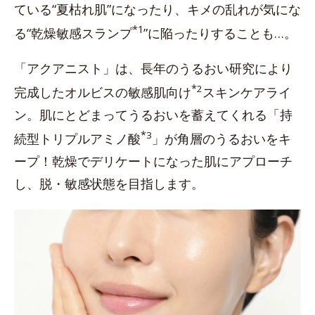
ている“夏枯れ肌”になったり、キメの乱れが気にな
*1
る“乾燥敏感スランプ
”に陥ったりすることも…。
「アクアニスト」は、長年のうるおい研究により
*
2
完成したオルビスの敏感肌向け
スキンケアライ
ン。肌にとどまってうるおいを蓄えてくれる「持
*
3
続型トリプルアミノ酸
」が角層のうるおいをキ
ープ！乾燥でデリケートになった肌にアプローチ
し、脱・敏感状態を目指します。