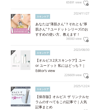
65891 view
2024/11/27
スキンケア
あなたは“薄肌さん”？それとも“厚
肌さん”？ユードットシリーズのお
すすめの使い方、教えます！
36583 view
2023/08/30
スキンケア
【オルビス2大スキンケア】ユー
or ユードット 私にはどっち？｜
Editor’s view
226609 view
2025/12/24
スキンケア
【保存版】オルビス ザ リンクルセ
ラムのすべてをこの記事で｜人気
記事まとめ