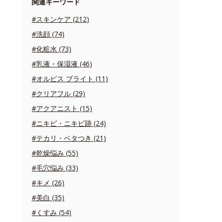
関連キーワード
#スキンケア (212)
#洗顔 (74)
#化粧水 (73)
#乳液・保湿液 (46)
#オルビス ブライト (11)
#クリアフル (29)
#アクアニスト (15)
#ニキビ・ニキビ跡 (24)
#テカリ・ベタつき (21)
#乾燥悩み (55)
#毛穴悩み (33)
#キメ (26)
#美白 (35)
#くすみ (54)