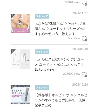
65891 view
2024/11/27
スキンケア
あなたは“薄肌さん”？それとも“厚
肌さん”？ユードットシリーズのお
すすめの使い方、教えます！
36583 view
2023/08/30
スキンケア
【オルビス2大スキンケア】ユー
or ユードット 私にはどっち？｜
Editor’s view
226609 view
2025/12/24
スキンケア
【保存版】オルビス ザ リンクルセ
ラムのすべてをこの記事で｜人気
記事まとめ