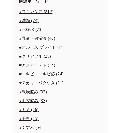
関連キーワード
#スキンケア (212)
#洗顔 (74)
#化粧水 (73)
#乳液・保湿液 (46)
#オルビス ブライト (11)
#クリアフル (29)
#アクアニスト (15)
#ニキビ・ニキビ跡 (24)
#テカリ・ベタつき (21)
#乾燥悩み (55)
#毛穴悩み (33)
#キメ (26)
#美白 (35)
#くすみ (54)