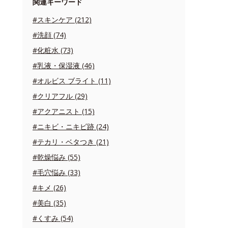
関連キーワード
#スキンケア (212)
#洗顔 (74)
#化粧水 (73)
#乳液・保湿液 (46)
#オルビス ブライト (11)
#クリアフル (29)
#アクアニスト (15)
#ニキビ・ニキビ跡 (24)
#テカリ・ベタつき (21)
#乾燥悩み (55)
#毛穴悩み (33)
#キメ (26)
#美白 (35)
#くすみ (54)