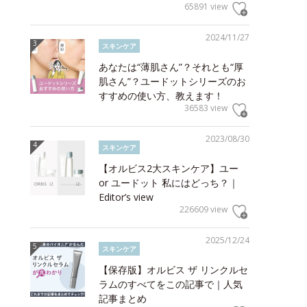
65891 view
2024/11/27
スキンケア
あなたは“薄肌さん”？それとも“厚
肌さん”？ユードットシリーズのお
すすめの使い方、教えます！
36583 view
2023/08/30
スキンケア
【オルビス2大スキンケア】ユー
or ユードット 私にはどっち？｜
Editor’s view
226609 view
2025/12/24
スキンケア
【保存版】オルビス ザ リンクルセ
ラムのすべてをこの記事で｜人気
記事まとめ